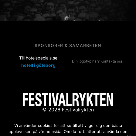
SPONSORER & SAMARBETEN
Till hotelspecials.se
Din logotyp här? Kontakta oss.
hotell i göteborg
© 2026 Festivalrykten
Kontakta oss:
redaktion@festivalrykten.se
Vi använder cookies för att se till att vi ger dig den bästa
upplevelsen på vår hemsida. Om du fortsätter att använda den