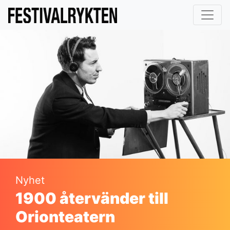
Nyhet
1900 återvänder till
Orionteatern