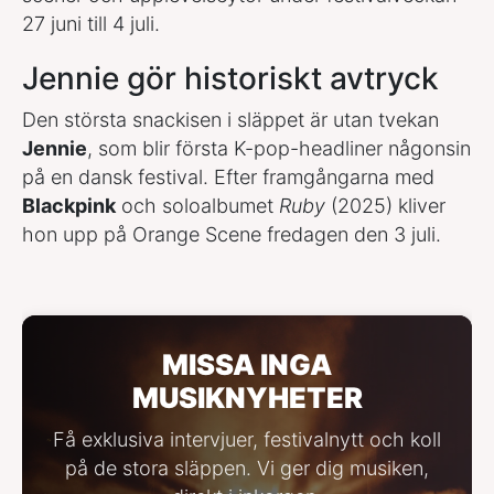
27 juni till 4 juli.
Jennie gör historiskt avtryck
Den största snackisen i släppet är utan tvekan
Jennie
, som blir första K-pop-headliner någonsin
på en dansk festival. Efter framgångarna med
Blackpink
och soloalbumet
Ruby
(2025) kliver
hon upp på Orange Scene fredagen den 3 juli.
MISSA INGA
MUSIKNYHETER
Få exklusiva intervjuer, festivalnytt och koll
på de stora släppen. Vi ger dig musiken,