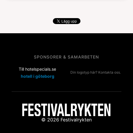
SPONSORER & SAMARBETEN
Till hotelspecials.se
Din logotyp här? Kontakta oss.
hotell i göteborg
© 2026 Festivalrykten