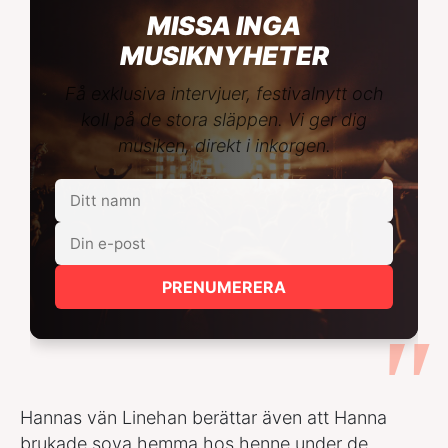
MISSA INGA
MUSIKNYHETER
Få exklusiva intervjuer, festivalnytt och
koll på de stora släppen. Vi ger dig
musiken, direkt i inkorgen.
PRENUMERERA
Hannas vän Linehan berättar även att Hanna
brukade sova hemma hos henne under de