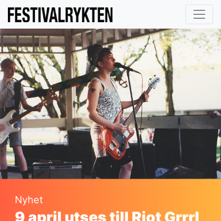
Nyhet
9 april utses till Riot Grrrl