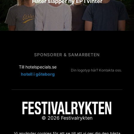
Hater släpper ny EP i vinter
SPONSORER & SAMARBETEN
Till hotelspecials.se
Din logotyp här? Kontakta oss.
hotell i göteborg
© 2026 Festivalrykten
Kontakta oss:
redaktion@festivalrykten.se
Vi använder cookies för att se till att vi ger dig den bästa