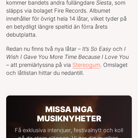
kommer bandets andra fullängdare
Siesta
, som
släpps via bolaget Fire Records. Albumet
innehåller för övrigt hela 14 låtar, vilket tyder på
en betydligt längre speltid än förra årets
debutplatta.
Redan nu finns två nya låtar –
It’s So Easy
och
I
Wish I Gave You More Time Because I Love You
– att premiärlyssna på via
Stereogum
. Omslaget
och låtlistan hittar du nedantill.
MISSA INGA
MUSIKNYHETER
Få exklusiva intervjuer, festivalnytt och koll