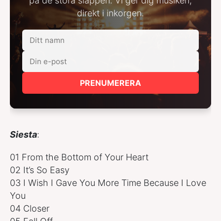
på de stora släppen. Vi ger dig musiken,
direkt i inkorgen.
PRENUMERERA
Siesta
:
01 From the Bottom of Your Heart
02 It’s So Easy
03 I Wish I Gave You More Time Because I Love
You
04 Closer