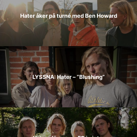
Hater åker på turné med Ben Howard
LYSSNA: Hater – ”Blushing”