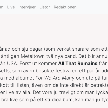
wn
um
Live
Intervjuer
Listor
Redaktionen
ånad och sju dagar (som verkat snarare som ett
 äntligen Metaltown två nya band. Det blir änn
rån USA. Först ut kommer
All That Remains
från
tts, som även besökte festivalen ett par år tid
la med albumet
For We Are Many
och ute på tur
llskott till listan, även om de inte direkt är betra
ter live av alla. Det vore ju trevligt om man lyck
a bra live som på ett studioalbum, kan man ju ty