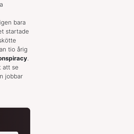
la
ligen bara
et startade
skötte
an tio årig
onspiracy
.
 att se
n jobbar