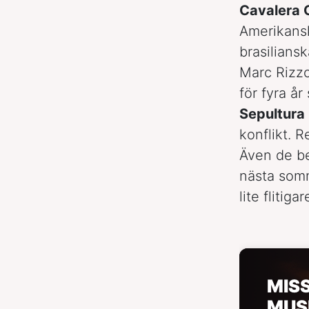
Cavalera 
Amerikans
brasilians
Marc Rizzo
för fyra å
Sepultura
konflikt. 
Även de be
nästa somm
lite flitig
MIS
MUS