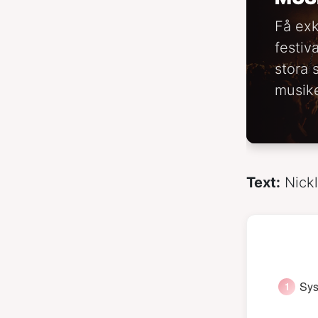
Få exk
festiv
stora 
musike
Text:
Nick
Sys