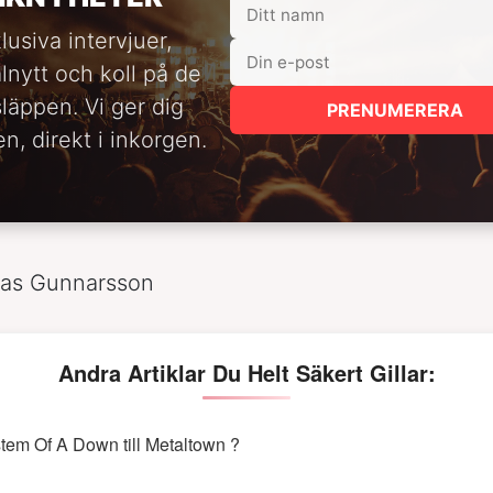
lusiva intervjuer,
alnytt och koll på de
släppen. Vi ger dig
PRENUMERERA
n, direkt i inkorgen.
las Gunnarsson
Andra Artiklar Du Helt Säkert Gillar:
tem Of A Down till Metaltown ?