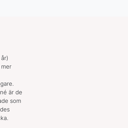
 år)
u mer
igare.
né är de
ktade som
ades
cka.