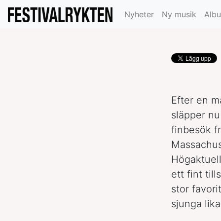
gästar Metalto
Nyheter
Ny musik
Alb
Efter en m
släpper nu
finbesök f
Massachuse
Högaktuel
ett fint ti
stor favori
sjunga lik