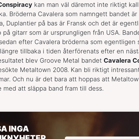
Conspiracy
kan man väl däremot inte riktigt kal
ka. Bröderna Cavalera som namngett bandet är
ka, Duplantier på bas är Fransk och det är egent
 på gitarr som är ursprungligen från USA. Band
r sedan efter Cavalera bröderna som egentligen 
längre tillbaka i tiden återförenats efter en näst
Resultatet blev Groove Metal bandet
Cavalera C
sökte Metaltown 2008. Kan bli riktigt intressant
ar. Och nu är det bara att hoppas att Metaltow
are med att släppa band fram till dess.
SA INGA
IKNYHETER