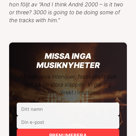
hon följt av ”
And I think André 2000 – is it two
or three? 3000 is going to be doing some of
the tracks with him.”
MISSA INGA
MUSIKNYHETER
Få exklusiva intervjuer, festivalnytt och
koll på de stora släppen. Vi ger dig
musiken, direkt i inkorgen.
PRENUMERERA