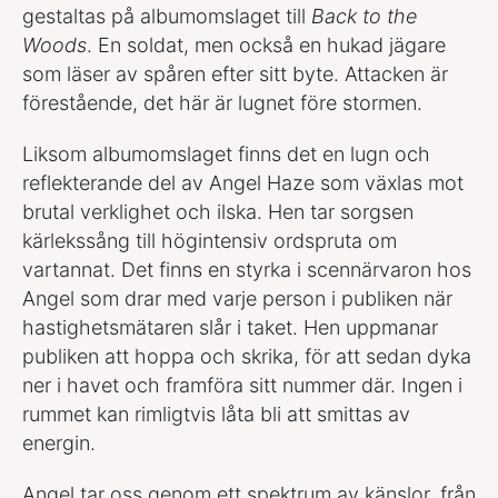
gestaltas på albumomslaget till
Back to the
Woods
. En soldat, men också en hukad jägare
som läser av spåren efter sitt byte. Attacken är
förestående, det här är lugnet före stormen.
Liksom albumomslaget finns det en lugn och
reflekterande del av Angel Haze som växlas mot
brutal verklighet och ilska. Hen tar sorgsen
kärlekssång till högintensiv ordspruta om
vartannat. Det finns en styrka i scennärvaron hos
Angel som drar med varje person i publiken när
hastighetsmätaren slår i taket. Hen uppmanar
publiken att hoppa och skrika, för att sedan dyka
ner i havet och framföra sitt nummer där. Ingen i
rummet kan rimligtvis låta bli att smittas av
energin.
Angel tar oss genom ett spektrum av känslor, från