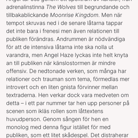
adrenalinstinna
The Wolves
till begrundande och
tillbakablickande
Moonrise Kingdom
. Men när
tempot skruvas ned i de senare låtarna tappar
det inte bara i frenesi men även relationen till
publiken förändras. Andrummen är nödvändiga
för att de intensiva låtarna inte ska nolla ut
varandra, men Angel Haze lyckas inte helt knyta
an till publiken när känslostormen är mindre
offensiv. De nedtonade verken, som många har
relationer och trauman som tema, förmedlas mer
introvert och en liten gnista förvinner mellan
textraderna. Hen verkar dock vara medveten om
detta – i ett par nummer tar hen upp personer på
scenen som ikläs rollen som låttextens
huvudperson. Genom sången för hen en
monolog med denna figur istället för med
publiken, som ett litet skådespel. Det distraherar