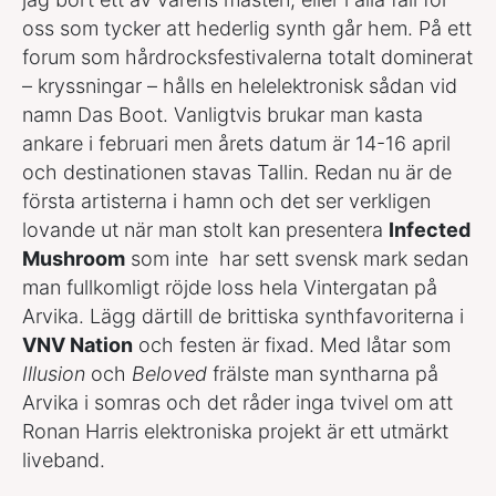
oss som tycker att hederlig synth går hem. På ett
forum som hårdrocksfestivalerna totalt dominerat
– kryssningar – hålls en helelektronisk sådan vid
namn Das Boot. Vanligtvis brukar man kasta
ankare i februari men årets datum är 14-16 april
och destinationen stavas Tallin. Redan nu är de
första artisterna i hamn och det ser verkligen
lovande ut när man stolt kan presentera
Infected
Mushroom
som inte har sett svensk mark sedan
man fullkomligt röjde loss hela Vintergatan på
Arvika. Lägg därtill de brittiska synthfavoriterna i
VNV Nation
och festen är fixad. Med låtar som
Illusion
och
Beloved
frälste man syntharna på
Arvika i somras och det råder inga tvivel om att
Ronan Harris elektroniska projekt är ett utmärkt
liveband.