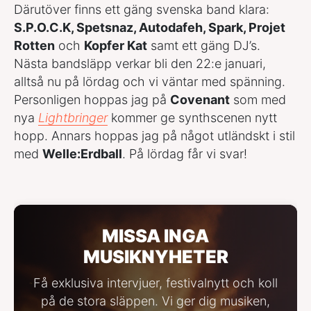
Därutöver finns ett gäng svenska band klara:
S.P.O.C.K, Spetsnaz, Autodafeh, Spark, Projet
Rotten
och
Kopfer Kat
samt ett gäng DJ’s.
Nästa bandsläpp verkar bli den 22:e januari,
alltså nu på lördag och vi väntar med spänning.
Personligen hoppas jag på
Covenant
som med
nya
Lightbringer
kommer ge synthscenen nytt
hopp. Annars hoppas jag på något utländskt i stil
med
Welle:Erdball
. På lördag får vi svar!
MISSA INGA
MUSIKNYHETER
Få exklusiva intervjuer, festivalnytt och koll
på de stora släppen. Vi ger dig musiken,