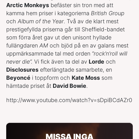
Arctic Monkeys
befäster sin tron med att
kamma hem priser i kategorierna
British Group
och
Album of the Year
. Två av de klart mest
prestigefyllda priserna går till Sheffield-bandet
som förra året gav ut den unisont hyllade
fullängdaren
AM
och bjöd på en av galans mest
uppmärksammade tal med orden
”rock’n’roll will
never die”.
Vi fick även ta del av
Lorde
och
Disclosures
efterlängtade samarbete, en
Beyoncé
i toppform och
Kate Moss
som
hämtade priset åt
David Bowie
.
http://www.youtube.com/watch?v=sDpiBCdAZr0
MISSA INGA