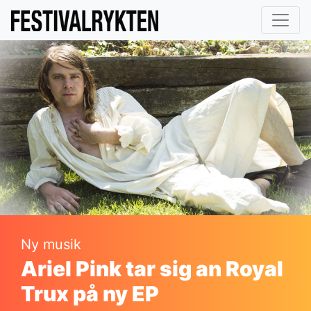
Ny musik
Ariel Pink tar sig an Royal
Trux på ny EP