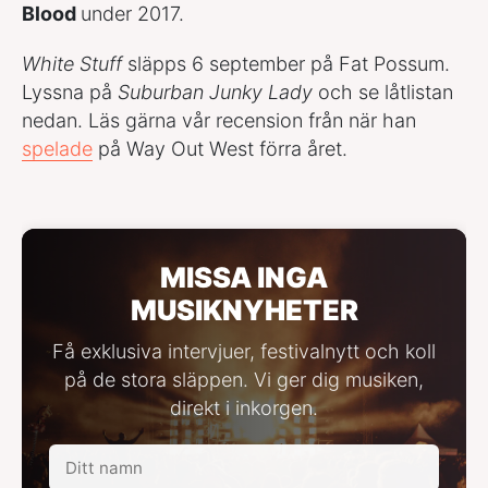
Blood
under 2017.
White Stuff
släpps 6 september på Fat Possum.
Lyssna på
Suburban Junky Lady
och se låtlistan
nedan. Läs gärna vår recension från när han
spelade
på Way Out West förra året.
MISSA INGA
MUSIKNYHETER
Få exklusiva intervjuer, festivalnytt och koll
på de stora släppen. Vi ger dig musiken,
direkt i inkorgen.