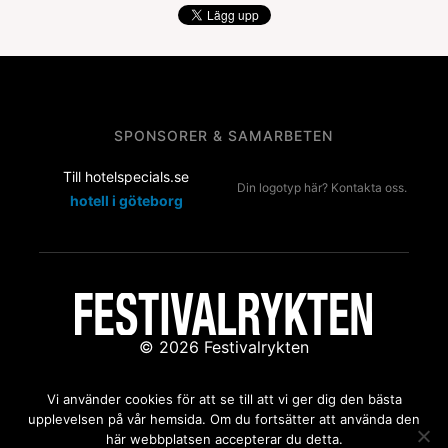
SPONSORER & SAMARBETEN
Till hotelspecials.se
Din logotyp här? Kontakta oss.
hotell i göteborg
© 2026 Festivalrykten
Kontakta oss:
redaktion@festivalrykten.se
Vi använder cookies för att se till att vi ger dig den bästa
upplevelsen på vår hemsida. Om du fortsätter att använda den
här webbplatsen accepterar du detta.