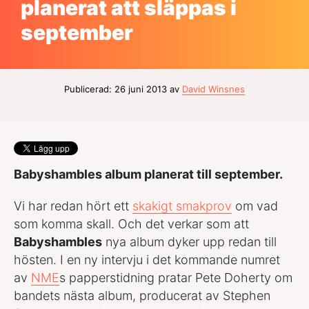
planerat att släppas i
september
Publicerad: 26 juni 2013 av
David Winsnes
Babyshambles album planerat till september.
Vi har redan hört ett
skakigt smakprov
om vad
som komma skall. Och det verkar som att
Babyshambles
nya album dyker upp redan till
hösten. I en ny intervju i det kommande numret
av
NME
s papperstidning pratar Pete Doherty om
bandets nästa album, producerat av Stephen