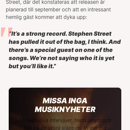
Street, där det konstateras att releasen är
planerad till september och att en intressant
hemlig gäst kommer att dyka upp:
”It’s a strong record. Stephen Street
has pulled it out of the bag, I think. And
there’s a special guest on one of the
songs. We’re not saying who it is yet
but you’ll like it.”
MISSA INGA
MUSIKNYHETER
Få exklusiva intervjuer, festivalnytt och
koll på de stora släppen. Vi ger dig