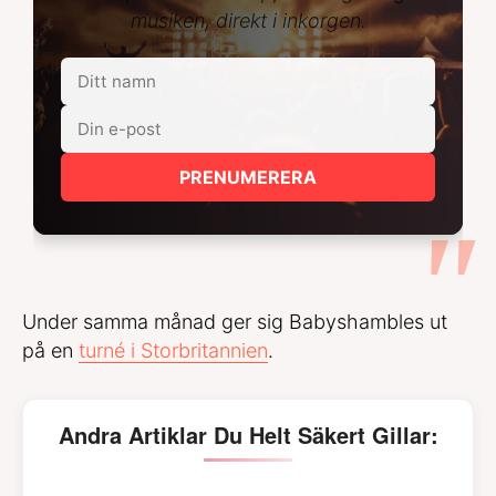
musiken, direkt i inkorgen.
PRENUMERERA
Under samma månad ger sig Babyshambles ut
på en
turné i Storbritannien
.
Andra Artiklar Du Helt Säkert Gillar: