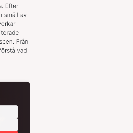
a. Efter
n smäll av
verkar
iterade
 scen. Från
 förstå vad