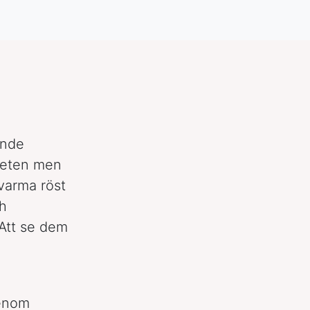
ande
gheten men
varma röst
ch
 Att se dem
genom