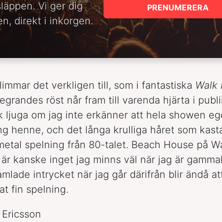
släppen. Vi ger dig
PRENUMERERA
n, direkt i inkorgen.
immar det verkligen till, som i fantastiska
Walk 
Legrandes röst når fram till varenda hjärta i publ
k ljuga om jag inte erkänner att hela showen eg
ng henne, och det långa krulliga håret som kasta
etal spelning från 80-talet. Beach House på W
är kanske inget jag minns väl när jag är gammal
mlade intrycket när jag går därifrån blir ändå at
at fin spelning.
a Ericsson