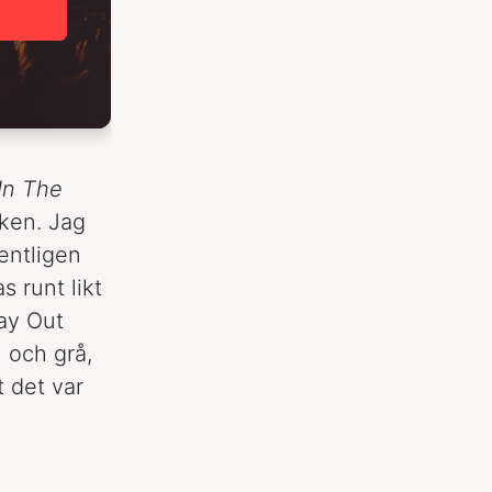
In The
iken. Jag
entligen
s runt likt
ay Out
 och grå,
t det var