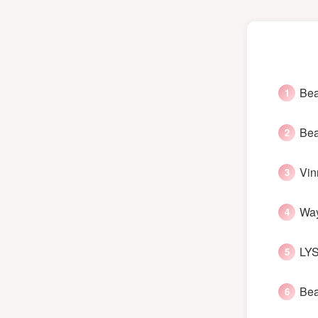
Bea
Bea
Vin
Way
LYS
Bea