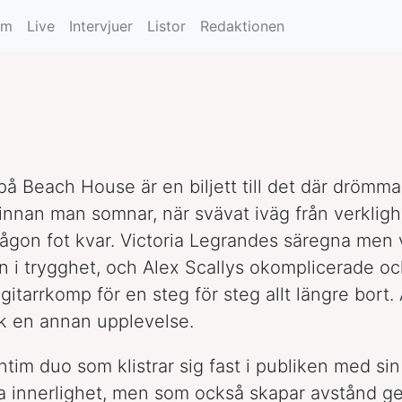
limmar
um
Live
Intervjuer
Listor
Redaktionen
 på Beach House är en biljett till det där drömm
t innan man somnar, när svävat iväg från verkli
ågon fot kvar. Victoria Legrandes säregna men 
n i trygghet, och Alex Scallys okomplicerade o
gitarrkomp för en steg för steg allt längre bort.
ck en annan upplevelse.
ntim duo som klistrar sig fast i publiken med sin
a innerlighet, men som också skapar avstånd 