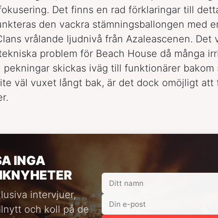
okusering. Det finns en rad förklaringar till dett
punkteras den vackra stämningsballongen med e
ans vrålande ljudnivå från Azaleascenen. Det 
tekniska problem för Beach House då många irr
h pekningar skickas iväg till funktionärer bakom
lite väl vuxet långt bak, är det dock omöjligt att
r.
SA INGA
IKNYHETER
lusiva intervjuer,
alnytt och koll på de