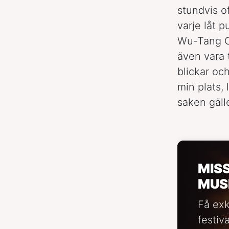
stundvis of
varje låt 
Wu-Tang Cl
även vara 
blickar oc
min plats, 
saken gälle
MIS
MUS
Få exk
festiv