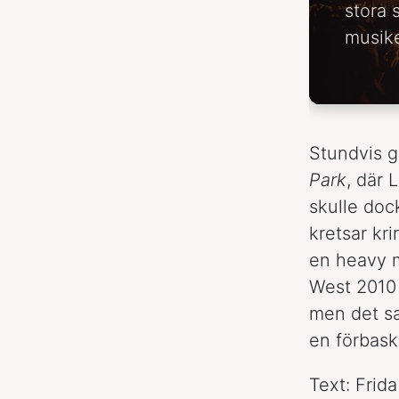
stora 
musike
Stundvis gl
Park
, där 
skulle doc
kretsar kri
en heavy m
West 2010 
men det sa
en förbask
Text: Frid