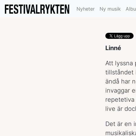
Beach House g
Nyheter
Ny musik
Alb
Linné
Att lyssna
tillstånde
ändå har n
invaggar e
repetetiva 
live är do
Det är en i
musikalisk