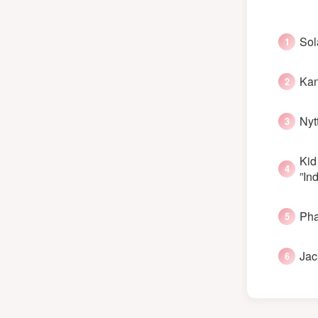
Sol
Kan
Nyt
Kid
”In
Pha
Jac