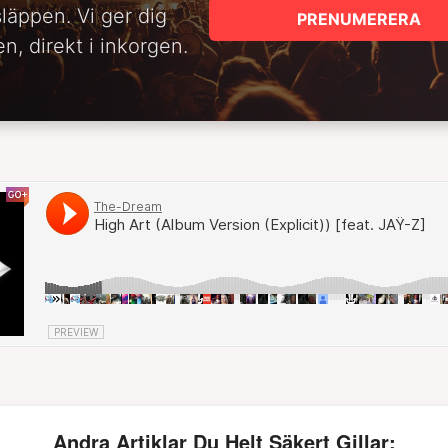
släppen. Vi ger dig
PRENUMERERA
n, direkt i inkorgen.
Andra Artiklar Du Helt Säkert Gillar: