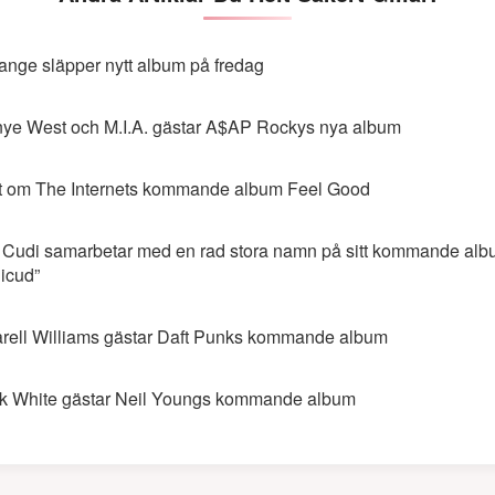
ange släpper nytt album på fredag
ye West och M.I.A. gästar A$AP Rockys nya album
t om The Internets kommande album Feel Good
 Cudi samarbetar med en rad stora namn på sitt kommande al
dicud”
rell Williams gästar Daft Punks kommande album
k White gästar Neil Youngs kommande album