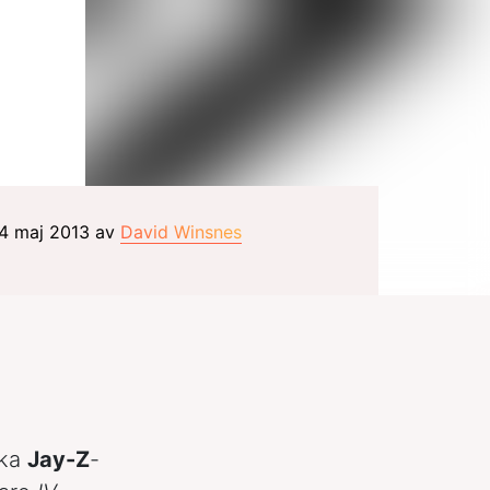
14 maj 2013 av
David Winsnes
ika
Jay-Z
-