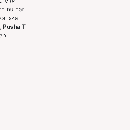
dare
IV
ch nu har
ikanska
, Pusha T
an.