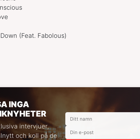
onscious
ove
t Down (Feat. Fabolous)
SA INGA
IKNYHETER
lusiva intervjuer,
alnytt och koll på de