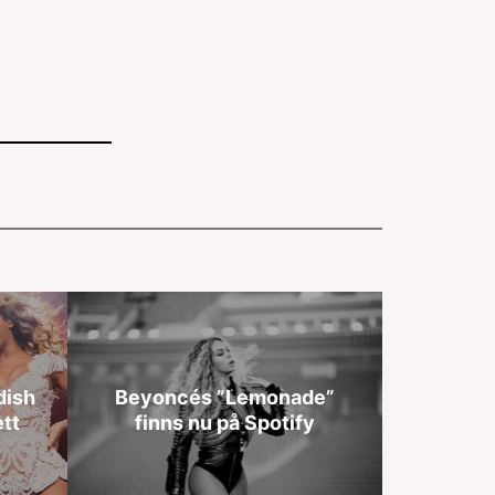
dish
Beyoncés ”Lemonade”
tt
finns nu på Spotify