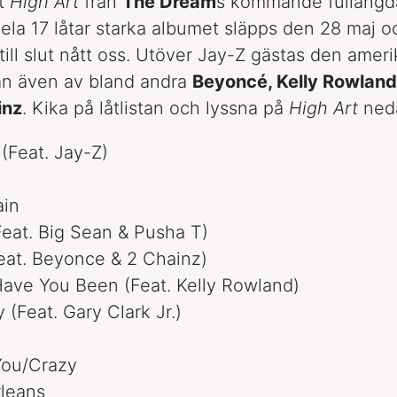
t
High Art
från
The Dream
s kommande fulläng
hela 17 låtar starka albumet släpps den 28 maj o
 till slut nått oss. Utöver Jay-Z gästas den amer
an även av bland andra
Beyoncé, Kelly Rowland
inz
. Kika på låtlistan och lyssna på
High Art
ned
 (Feat. Jay-Z)
ain
Feat. Big Sean & Pusha T)
Feat. Beyonce & 2 Chainz)
ave You Been (Feat. Kelly Rowland)
y (Feat. Gary Clark Jr.)
You/Crazy
rleans