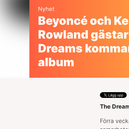
Nyhet
Beyoncé och Ke
Rowland gästar
Dreams komma
album
The Dream
Förra veck