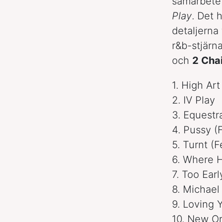
samarbete
Play
. Det 
detaljerna
r&b-stjärn
och
2 Cha
1. High Art
2. IV Play
3. Equestr
4. Pussy (
5. Turnt (
6. Where H
7. Too Earl
8. Michael
9. Loving 
10. New O