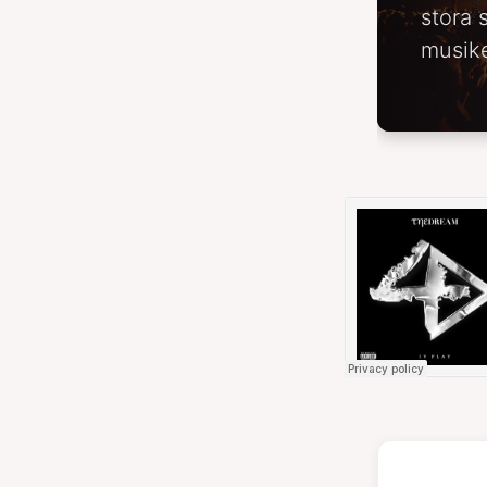
stora 
musike