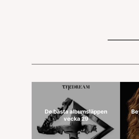
De bästa albumsläppen
Be
vecka 29