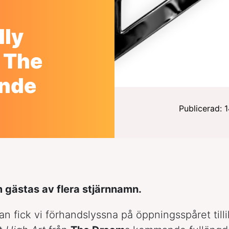
lly
 The
nde
Publicerad: 
 gästas av flera stjärnnamn.
an fick vi förhandslyssna på öppningsspåret till