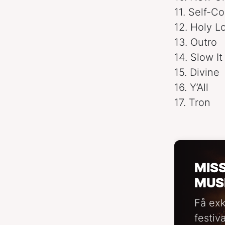
11. Self-C
12. Holy L
13. Outro
14. Slow I
15. Divine
16. Y’All
17. Tron
MIS
MUS
Få exk
festiv