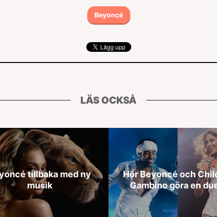
Beyoncé
LÄS OCKSÅ
yoncé tillbaka med ny
Hör Beyoncé och Chil
musik
Gambino göra en due