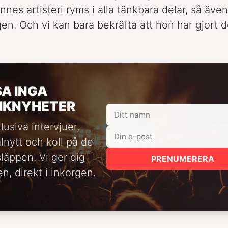
nes artisteri ryms i alla tänkbara delar, så även
en. Och vi kan bara bekräfta att hon har gjort d
SA INGA
IKNYHETER
lusiva intervjuer,
alnytt och koll på de
släppen. Vi ger dig
PRENUMERERA
n, direkt i inkorgen.