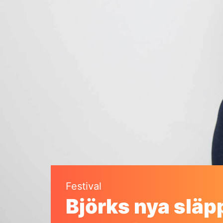
Festival
Björks nya släpp