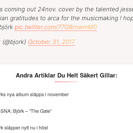
is coming out 24nov. cover by the talented jes
erian gratitudes to arca for the musicmaking ! h
, björk
pic.twitter.com/77G8rnwmM0
k (@bjork)
October 31, 2017
Andra Artiklar Du Helt Säkert Gillar:
rks nya album släpps i november
SNA: Björk – ”The Gate”
rk släpper nytt nu i höst