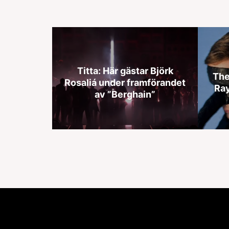
Titta: Här gästar Björk
The
Rosaliá under framförandet
Ray
av ”Berghain”