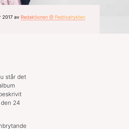
r 2017 av
Redaktionen @ Festivalrykten
u står det
 album
beskrivit
 den 24
anbrytande