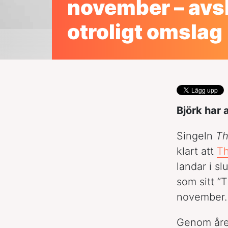
november – avsl
otroligt omslag
Björk har
Singeln
Th
klart att
T
landar i s
som sitt ”
november.
Genom åren