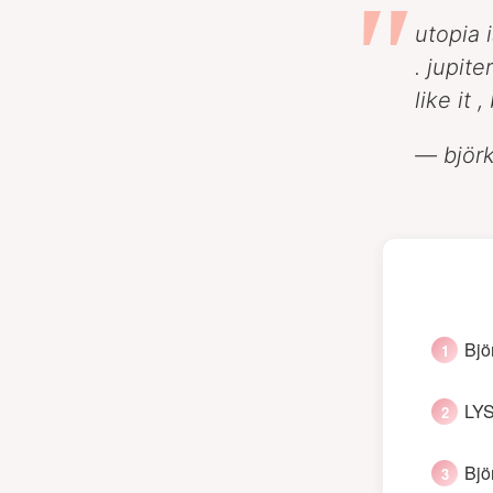
utopia 
. jupit
like it 
— björ
Bjö
LYS
Bjö