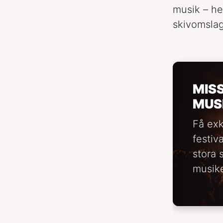
musik – hen
skivomslag
MIS
MUS
Få exk
festiv
stora 
musike