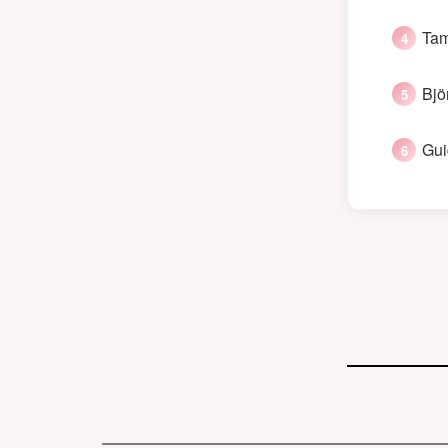
Tam
Bjö
Gui