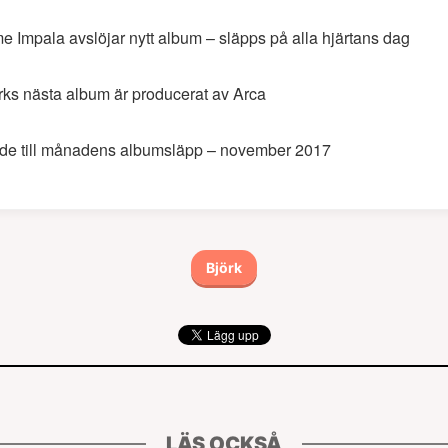
e Impala avslöjar nytt album – släpps på alla hjärtans dag
rks nästa album är producerat av Arca
de till månadens albumsläpp – november 2017
Björk
LÄS OCKSÅ