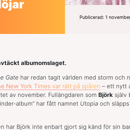
öjar
Publicerad: 1 novembe
 avtäckt albumomslaget.
e Gate
har redan tagit världen med storm och n
he New York Times
var rätt på spåren
– ett nytt
lutet av november. Fullängdaren som
Björk
själv 
Tinder-album” har fått namnet
Utopia
och släpps
 har Björk inte enbart gjort sig känd för sin b