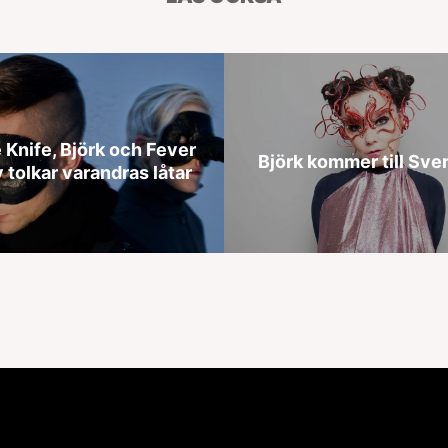
 Knife, Björk och Fever
Björk kommer till Sve
 tolkar varandras låtar