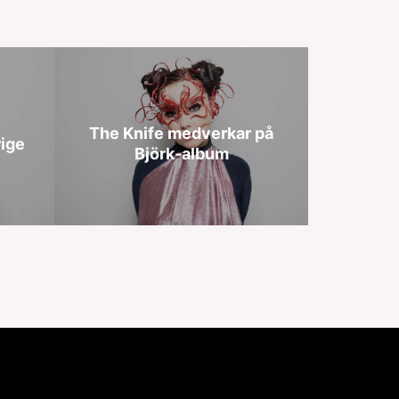
The Knife medverkar på
rige
Björk-album