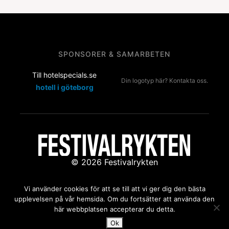
SPONSORER & SAMARBETEN
Till hotelspecials.se
Din logotyp här? Kontakta oss.
hotell i göteborg
© 2026 Festivalrykten
Kontakta oss:
redaktion@festivalrykten.se
Vi använder cookies för att se till att vi ger dig den bästa
upplevelsen på vår hemsida. Om du fortsätter att använda den
här webbplatsen accepterar du detta.
Ok