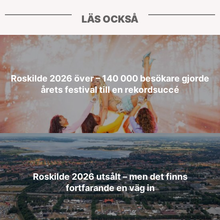
LÄS OCKSÅ
Roskilde 2026 över – 140 000 besökare gjorde
årets festival till en rekordsuccé
Roskilde 2026 utsålt – men det finns
fortfarande en väg in