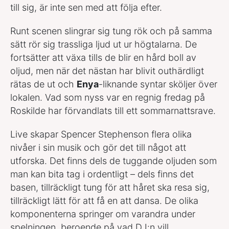
till sig, är inte sen med att följa efter.
Runt scenen slingrar sig tung rök och på samma
sätt rör sig trassliga ljud ut ur högtalarna. De
fortsätter att växa tills de blir en hård boll av
oljud, men när det nästan har blivit outhärdligt
rätas de ut och
Enya
-liknande syntar sköljer över
lokalen. Vad som nyss var en regnig fredag på
Roskilde har förvandlats till ett sommarnattsrave.
Live skapar Spencer Stephenson flera olika
nivåer i sin musik och gör det till något att
utforska. Det finns dels de tuggande oljuden som
man kan bita tag i ordentligt – dels finns det
basen, tillräckligt tung för att håret ska resa sig,
tillräckligt lätt för att få en att dansa. De olika
komponenterna springer om varandra under
spelningen, beroende på vad DJ:n vill