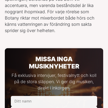
accentuera, men varenda beståndsdel är lika
noggrant ihopmixad. För varje rörelse som
Botany riktar mot mixerbordet både hörs och
känns vattenringen av förändring som sakta
sprider sig över helheten.
MISSA INGA
MUSIKNYHETER
Få exklusiva intervjuer, festivalnytt och koll
på de stora släppen. Vi ger dig musiken,
direkt i inkorgen.