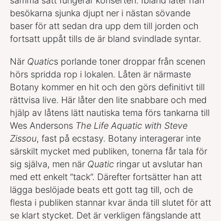
samma sätt fungerar konserten. Ibland låter han
besökarna sjunka djupt ner i nästan sövande
baser för att sedan dra upp dem till jorden och
fortsatt uppåt tills de är bland svindlade syntar.
När
Quatic
s porlande toner droppar från scenen
hörs spridda rop i lokalen. Låten är närmaste
Botany kommer en hit och den görs definitivt till
rättvisa live. Här låter den lite snabbare och med
hjälp av låtens lätt nautiska tema förs tankarna till
Wes Andersons
The Life Aquatic with Steve
Zissou
, fast på ecstasy. Botany interagerar inte
särskilt mycket med publiken, tonerna får tala för
sig själva, men när
Quatic
ringar ut avslutar han
med ett enkelt ”tack”. Därefter fortsätter han att
lägga beslöjade beats ett gott tag till, och de
flesta i publiken stannar kvar ända till slutet för att
se klart stycket. Det är verkligen fängslande att