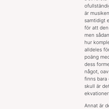
ofullständ
är musiken
samtidigt 
för att de
men sådan 
hur komple
alldeles f
poäng med 
dess forme
något, oav
finns bara 
skull är de
ekvationer
Annat är d