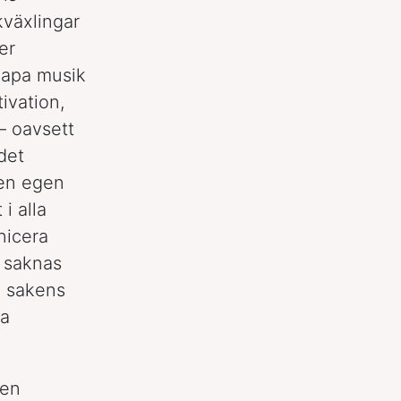
kväxlingar
er
kapa musik
ivation,
– oavsett
det
 en egen
i alla
nicera
t saknas
n sakens
ka
ven