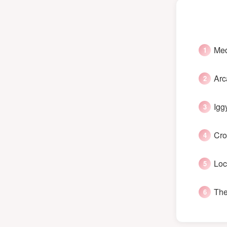
Med
Arc
Igg
Cro
Loc
The