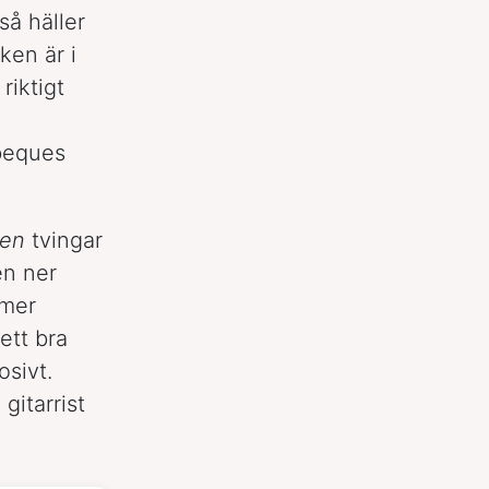
så häller
ken är i
riktigt
abeques
en
tvingar
en ner
 mer
ett bra
osivt.
gitarrist