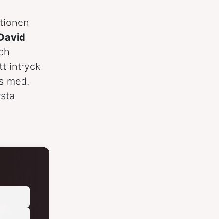
ationen
David
och
tt intryck
as med.
rsta