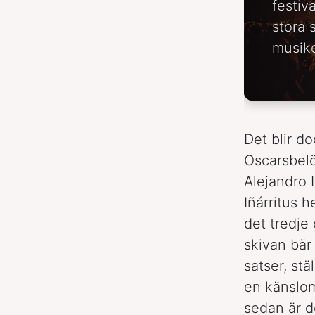
festiv
stora 
musike
Det blir d
Oscarsbe
Alejandro 
Iñárritus 
det tredje 
skivan bär
satser, stä
en känslo
sedan är d