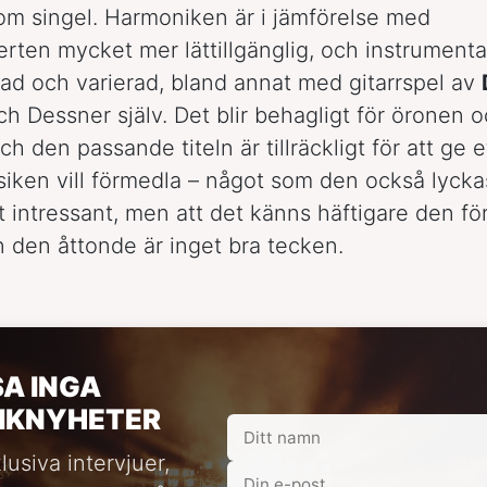
om singel. Harmoniken är i jämförelse med
rten mycket mer lättillgänglig, och instrument
ad och varierad, bland annat med gitarrspel av
h Dessner själv. Det blir behagligt för öronen 
h den passande titeln är tillräckligt för att ge e
iken vill förmedla – något som den också lyck
et intressant, men att det känns häftigare den fö
 den åttonde är inget bra tecken.
SA INGA
IKNYHETER
lusiva intervjuer,