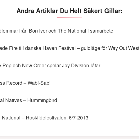
Andra Artiklar Du Helt Säkert Gillar:
lemmar från Bon Iver och The National i samarbete
ade Fire till danska Haven Festival – guldläge för Way Out Wes
y Pop och New Order spelar Joy Division-låtar
ss Record – Wabi-Sabi
al Natives – Hummingbird
 National – Roskildefestivalen, 6/7-2013