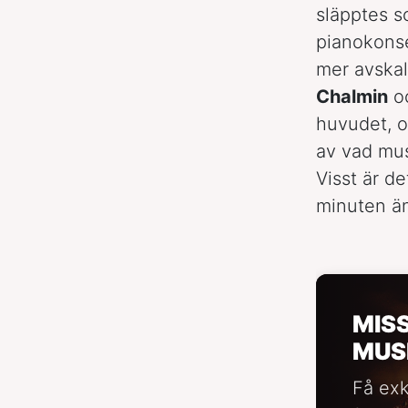
släpptes s
pianokonse
mer avskal
Chalmin
oc
huvudet, oc
av vad mus
Visst är d
minuten än
MIS
MUS
Få exk