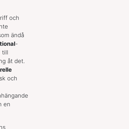
riff och
nte
 som ändå
tional
-
till
g åt det.
elle
isk och
anhängande
h en
ns