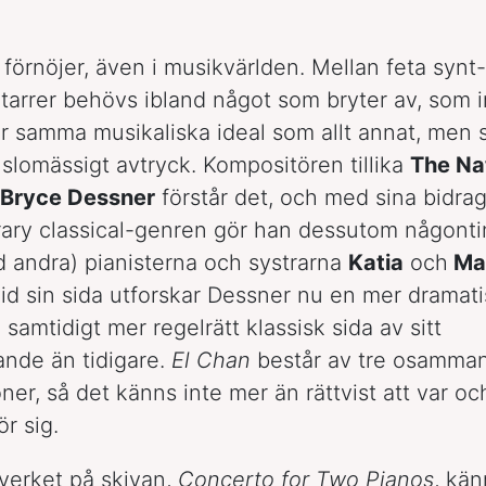
förnöjer, även i musikvärlden. Mellan feta synt-
itarrer behövs ibland något som bryter av, som i
ar samma musikaliska ideal som allt annat, men
nslomässigt avtryck. Kompositören tillika
The Na
Bryce Dessner
förstår det, och med sina bidrag 
ry classical-genren gör han dessutom någontin
 andra) pianisterna och systrarna
Katia
och
Mar
id sin sida utforskar Dessner nu en mer dramat
n samtidigt mer regelrätt klassisk sida av sitt
nde än tidigare.
El Chan
består av tre osamm
ner, så det känns inte mer än rättvist att var oc
ör sig.
 verket på skivan,
Concerto for Two Pianos
, kän