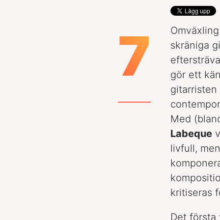
7
Omväxling 
skräniga g
eftersträv
gör ett kä
gitarristen
contempora
Med (bland
Labeque
v
livfull, me
komponera
kompositio
kritiseras f
Det första