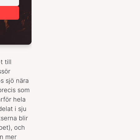
till
ssör
s sjö nära
 precis som
arför hela
lat i sju
serna blir
et), och
en mer