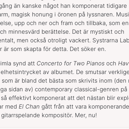
ngång än kanske något han komponerat tidigare 
rm, magisk honung i öronen på lyssnaren. Musi
relse, upp och ner och fram och tillbaka, som en 
ch minnesvärd berättelse. Det är mystiskt och
ntalt, men också otroligt vackert. Systrarna L
r är som skapta för detta. Det söker en.
himla synd att
Concerto for Two Pianos
och
Hav
helhetsintrycket av albumet. De smutsar verklig
t, som är bland det bästa som skrivits inom (den
gliga sidan av) contemporary classical-genren på 
 så effektivt komponerat att det nästan blir expl
ar med
El Chan
gått från att vara komponerande 
ra gitarrspelande kompositör. Mer, nu!