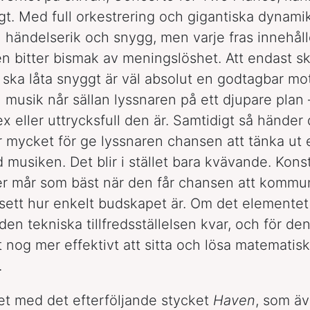
igt. Med full orkestrering och gigantiska dynami
 händelserik och snygg, men varje fras innehåll
en bitter bismak av meningslöshet. Att endast s
n ska låta snyggt är väl absolut en godtagbar mot
musik når sällan lyssnaren på ett djupare plan 
x eller uttrycksfull den är. Samtidigt så händer 
ör mycket för ge lyssnaren chansen att tänka ut
musiken. Det blir i stället bara kvävande. Konst 
r mår som bäst när den får chansen att kommu
sett hur enkelt budskapet är. Om det elemente
den tekniska tillfredsställelsen kvar, och för de
t nog mer effektivt att sitta och lösa matematis
.
et med det efterföljande stycket
Haven
, som ä