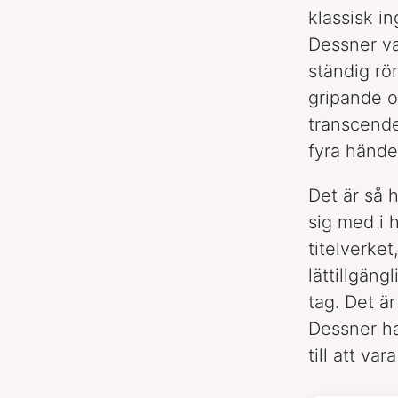
klassisk i
Dessner va
ständig rö
gripande o
transcende
fyra hände
Det är så 
sig med i 
titelverke
lättillgän
tag. Det är
Dessner h
till att va