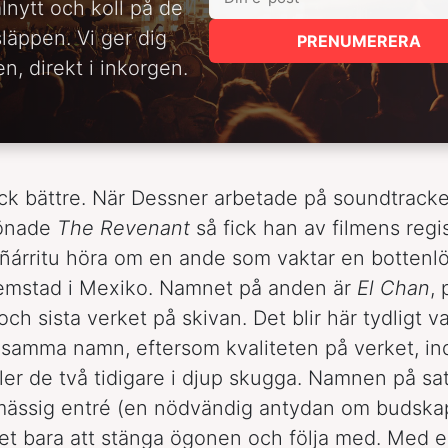
alnytt och koll på de
släppen. Vi ger dig
PRENUMERERA
n, direkt i inkorgen.
ock bättre. När Dessner arbetade på soundtracket 
lönade
The Revenant
så fick han av filmens regi
Iñárritu höra om en ande som vaktar en bottenlö
hemstad i Mexiko. Namnet på anden är
El Chan
,
och sista verket på skivan. Det blir här tydligt v
 samma namn, eftersom kvaliteten på verket, inde
ller de två tidigare i djup skugga. Namnen på sat
mässig entré (en nödvändig antydan om budskap
et bara att stänga ögonen och följa med. Med 