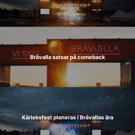
Bråvalla satsar på comeback
Kärleksfest planeras i Bråvallas ära