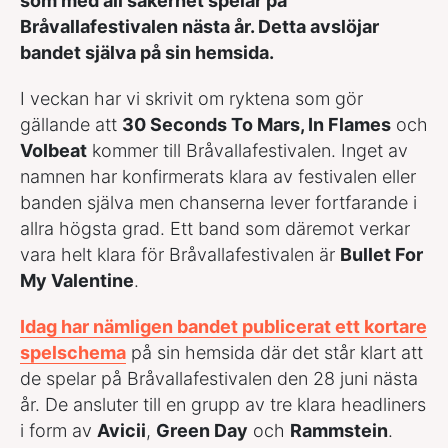
som med all säkerhet spelar på
Bråvallafestivalen nästa år. Detta avslöjar
bandet själva på sin hemsida.
I veckan har vi skrivit om ryktena som gör
gällande att
30 Seconds To Mars, In Flames
och
Volbeat
kommer till Bråvallafestivalen. Inget av
namnen har konfirmerats klara av festivalen eller
banden själva men chanserna lever fortfarande i
allra högsta grad. Ett band som däremot verkar
vara helt klara för Bråvallafestivalen är
Bullet For
My Valentine
.
Idag har nämligen bandet publicerat ett kortare
spelschema
på sin hemsida där det står klart att
de spelar på Bråvallafestivalen den 28 juni nästa
år. De ansluter till en grupp av tre klara headliners
i form av
Avicii
,
Green Day
och
Rammstein
.