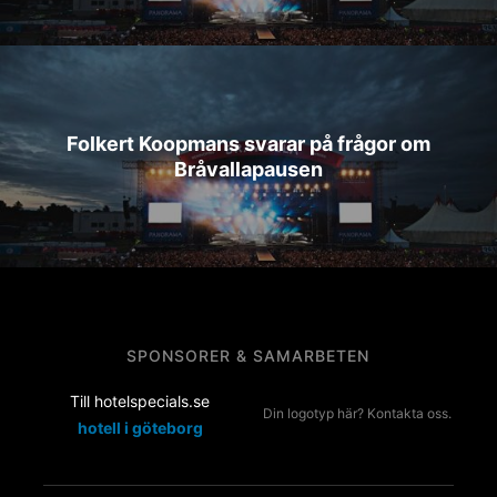
Folkert Koopmans svarar på frågor om
Bråvallapausen
SPONSORER & SAMARBETEN
Till hotelspecials.se
Din logotyp här? Kontakta oss.
hotell i göteborg