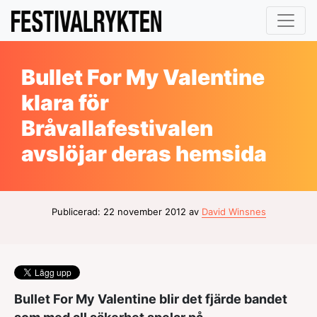
Bullet For My Valentine
klara för
Bråvallafestivalen
avslöjar deras hemsida
Publicerad: 22 november 2012 av
David Winsnes
Bullet For My Valentine blir det fjärde bandet