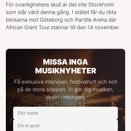
För ovanlighetens skull är det inte Stockholm
som står värd denna gång. I stället får du rikta
blickarna mot Göteborg och Partille Arena där
African Giant Tour stannar till den 14 november.
MISSA INGA
MUSIKNYHETER
Få exklusiva intervjuer, festivalnytt och koll
på de stora släppen. Vi ger dig musiken,
direkt i inkorgen.