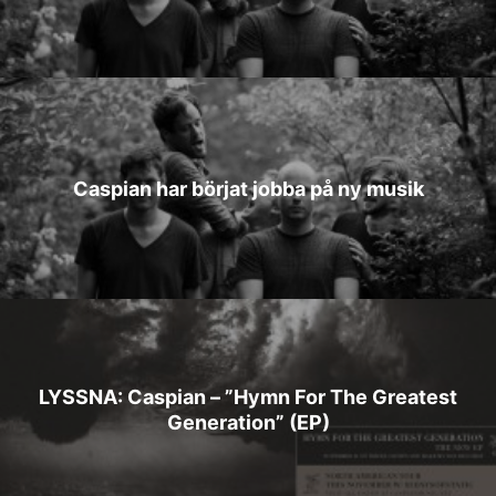
Caspian har börjat jobba på ny musik
LYSSNA: Caspian – ”Hymn For The Greatest
Generation” (EP)