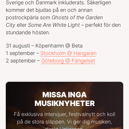
Sverige och Danmark inkluderats. Säkerligen
kommer det bjudas på en och annan
postrockpärla som
Ghosts of the Garden
City
eller
Some Are White Light –
perfekt för den
stundande hösten.
31 augusti – Köpenhamn @ Beta
1 september –
Stockholm @ Hangaren
2 september –
Göteborg @ Fängelset
MISSA INGA
MUSIKNYHETER
Få exklusiva intervjuer, festivalnytt och koll
på de stora släppen. Vi ger dig musiken,