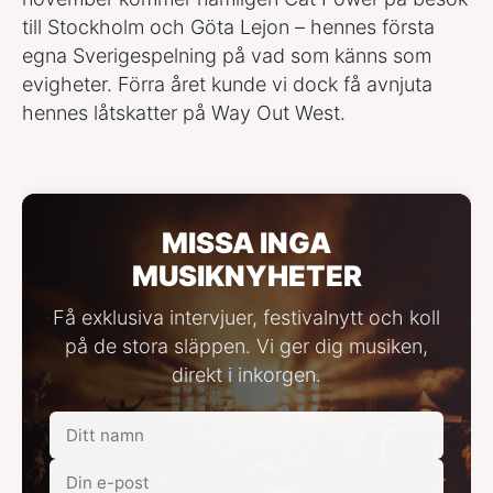
till Stockholm och Göta Lejon – hennes första
egna Sverigespelning på vad som känns som
evigheter. Förra året kunde vi dock få avnjuta
hennes låtskatter på Way Out West.
MISSA INGA
MUSIKNYHETER
Få exklusiva intervjuer, festivalnytt och koll
på de stora släppen. Vi ger dig musiken,
direkt i inkorgen.