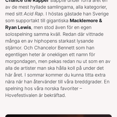
Chance the Rapper
släppte under förra året en
av de mest hyllade samlingarna, alla kategorier,
med sitt
Acid Rap
. I höstas gästade han Sverige
som supportakt till gigantiska
Macklemore &
Ryan Lewis
, men stod även för en egen
solospelning samma kväll. Redan där vittnade
många en av hiphopens starkast lysande
stjärnor. Och Chancelor Bennett som han
egentligen heter är onekligen ett namn för
morgondagen, men pekas redan nu ut som en av
alla de artister man ska hålla koll på under det
här året. I sommar kommer du kunna titta extra
nära när han återvänder till våra breddgrader. En
spelning hos våra norska favoriter –
Hovefestivalen är bekräftad.