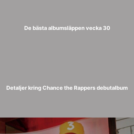
De bästa albumsläppen vecka 30
Detaljer kring Chance the Rappers debutalbum