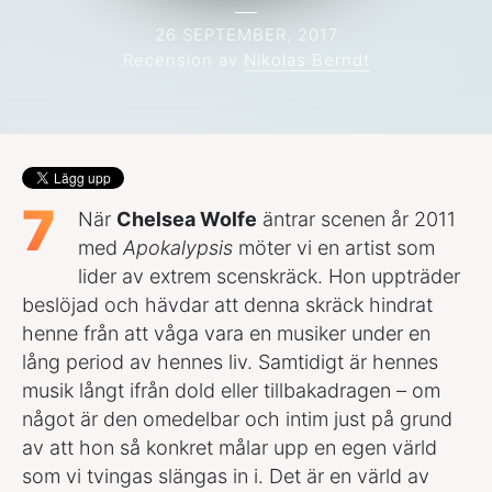
26 SEPTEMBER, 2017
Recension av
Nikolas Berndt
7
När
Chelsea Wolfe
äntrar scenen år 2011
med
Apokalypsis
möter vi en artist som
lider av extrem scenskräck. Hon uppträder
beslöjad och hävdar att denna skräck hindrat
henne från att våga vara en musiker under en
lång period av hennes liv. Samtidigt är hennes
musik långt ifrån dold eller tillbakadragen – om
något är den omedelbar och intim just på grund
av att hon så konkret målar upp en egen värld
som vi tvingas slängas in i. Det är en värld av