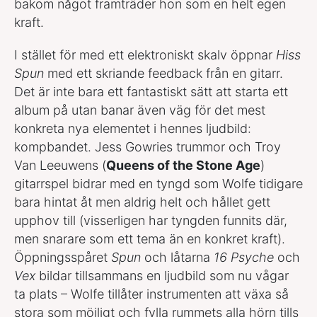
bakom något framträder hon som en helt egen
kraft.
I stället för med ett elektroniskt skalv öppnar
Hiss
Spun
med ett skriande feedback från en gitarr.
Det är inte bara ett fantastiskt sätt att starta ett
album på utan banar även väg för det mest
konkreta nya elementet i hennes ljudbild:
kompbandet. Jess Gowries trummor och Troy
Van Leeuwens (
Queens of the Stone Age
)
gitarrspel bidrar med en tyngd som Wolfe tidigare
bara hintat åt men aldrig helt och hållet gett
upphov till (visserligen har tyngden funnits där,
men snarare som ett tema än en konkret kraft).
Öppningsspåret
Spun
och låtarna
16 Psyche
och
Vex
bildar tillsammans en ljudbild som nu vågar
ta plats – Wolfe tillåter instrumenten att växa så
stora som möjligt och fylla rummets alla hörn tills