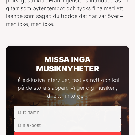
plötsligt struktur. Från ingenstans introduceras en
gitarr som byter tempot och tycks flina med ett
leende som säger: du trodde det här var över –
men icke, men icke.
MISSA INGA
MUSIKNYHETER
Få exklusiva intervjuer, festivalnytt och koll
på de stora släppen. Vi ger dig musiken,
direkt i inkorgen.