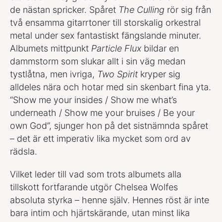
de nästan spricker. Spåret
The Culling
rör sig från
två ensamma gitarrtoner till storskalig orkestral
metal under sex fantastiskt fängslande minuter.
Albumets mittpunkt
Particle Flux
bildar en
dammstorm som slukar allt i sin väg medan
tystlåtna, men ivriga,
Two Spirit
kryper sig
alldeles nära och hotar med sin skenbart fina yta.
“Show me your insides / Show me what’s
underneath / Show me your bruises / Be your
own God”, sjunger hon på det sistnämnda spåret
– det är ett imperativ lika mycket som ord av
rädsla.
Vilket leder till vad som trots albumets alla
tillskott fortfarande utgör Chelsea Wolfes
absoluta styrka – henne själv. Hennes röst är inte
bara intim och hjärtskärande, utan minst lika