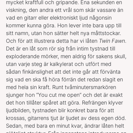
mycket kraftfull och gripande. Ena sekunden en
viskning, den andra ett vrål som skär vassare än
vad en gitarr eller elektroniskt ljud någonsin
kommer kunna göra. Hon lever inte bara upp till
sitt namn, utan hon sätter helt nya måttstockar.
Och för att illustrera detta har vi låten
Twin Fawn
.
Det är en låt som rör sig från intim tystnad till
exploderande mörker, men aldrig för sakens skull,
utan varje steg är kalkylerat och utfört med
sådan finkänslighet att det inte går att förvänta
sig vad en ska få höra förrän det redan slagit en
med hela sin kraft. Runt tvåminutersmarkören
sjunger hon “You cut me open” och det är exakt
det hon tillåter spåret att göra. Refrängen klyver
ljudbilden, tystnaden blir konkret bara för att
krossas, gitarrens tjut är ljudet av dess egen död.
Sedan, med bara en minut kvar, ändrar låten helt