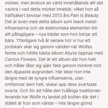
mörker, men ändock en värld innehållande allt det
vackra i vad detta mörker innebär, vilket hon så
träffsäkert bevisar med 2013 års
Pain Is Beauty
.
Det är även med detta album som black metal-
influenserna och de elektroniska elementen blir
allt påtagligare – nya kläder som hon börjar att
bära. Ytterligare två år senare hör vi hur ett
jordskalv skär sig genom världen när Wolfes
femte och hittills bästa album
Abyss
öppnas med
Carrion Flowers
. Det är ett album där hon helt
och håller låter sig själv falla genom mörkret mot
den djupaste avgrunden. Här leker hon inte
längre med de tyngre influenserna, utan
omfamnar dem helt, slukar upp dess svartaste
svarta. Och för att hålla den tvååriga traditionen
levande har Wolfe nu landat på botten där det i
stället är hon som väntar – inte längre gömd