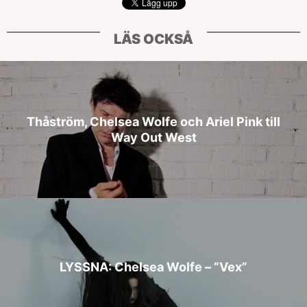
LÄS OCKSÅ
Thåström, Chelsea Wolfe och Ariel Pink till
Way Out West
LYSSNA: Chelsea Wolfe – ”Vex”