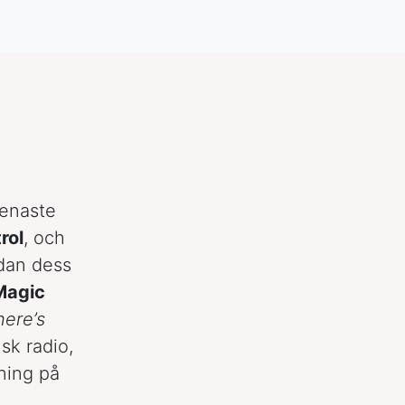
senaste
rol
, och
edan dess
Magic
here’s
sk radio,
ning på