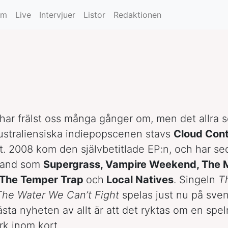
um
Live
Intervjuer
Listor
Redaktionen
 har frälst oss många gånger om, men det allra 
ustraliensiska indiepopscenen stavs
Cloud Cont
t. 2008 kom den självbetitlade EP:n, och har s
 band som
Supergrass, Vampire Weekend, The 
 The Temper Trap
och
Local Natives
. Singeln
T
The Water We Can’t Fight
spelas just nu på sven
sta nyheten av allt är att det ryktas om en spel
k inom kort.