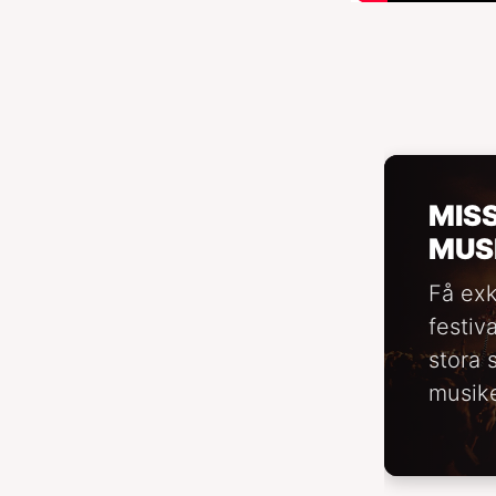
MIS
MUS
Få exk
festiv
stora 
musike