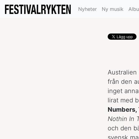
Sverige?
Nyheter
Ny musik
Alb
Australien
från den a
inget anna
lirat med
Numbers,
Nothin In 
och den bä
svensk mar