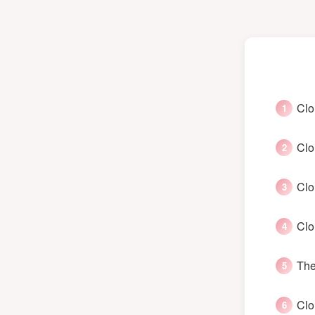
Clo
Clo
Clo
Clo
The
Clo