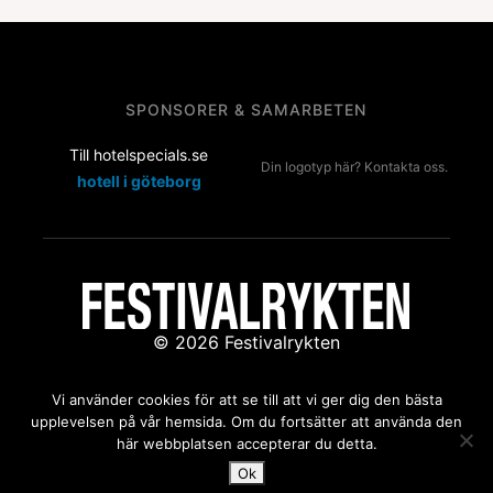
SPONSORER & SAMARBETEN
Till hotelspecials.se
Din logotyp här? Kontakta oss.
hotell i göteborg
© 2026 Festivalrykten
Kontakta oss:
redaktion@festivalrykten.se
Vi använder cookies för att se till att vi ger dig den bästa
upplevelsen på vår hemsida. Om du fortsätter att använda den
här webbplatsen accepterar du detta.
Ok