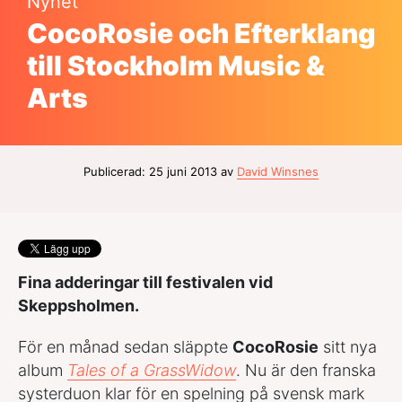
Nyhet
CocoRosie och Efterklang
till Stockholm Music &
Arts
Publicerad: 25 juni 2013 av
David Winsnes
Fina adderingar till festivalen vid
Skeppsholmen.
För en månad sedan släppte
CocoRosie
sitt nya
album
Tales of a GrassWidow
. Nu är den franska
systerduon klar för en spelning på svensk mark