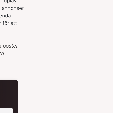
Coldplay-
a” annonser
 enda
 för att
 poster
th.