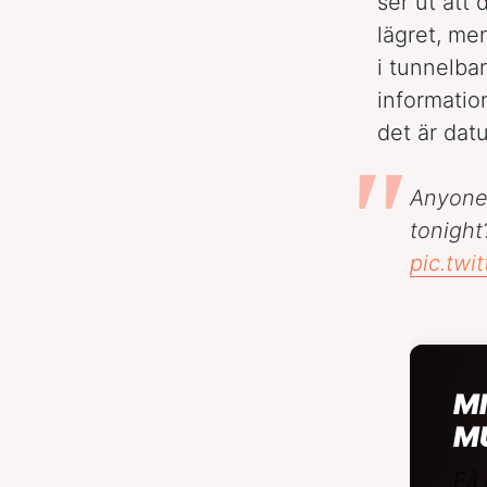
ser ut att
lägret, me
i tunnelba
informatio
det är dat
Anyone
tonight
pic.twi
MI
M
Få 