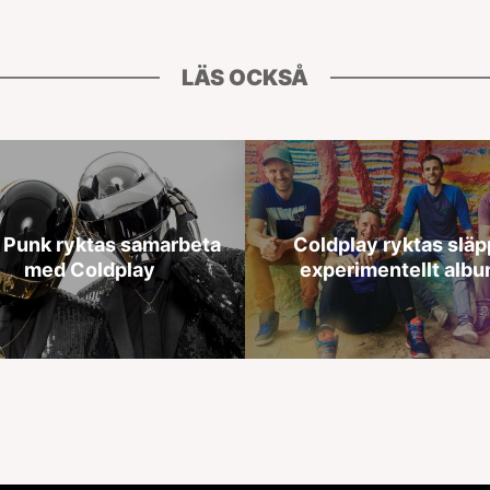
LÄS OCKSÅ
 Punk ryktas samarbeta
Coldplay ryktas släp
med Coldplay
experimentellt alb