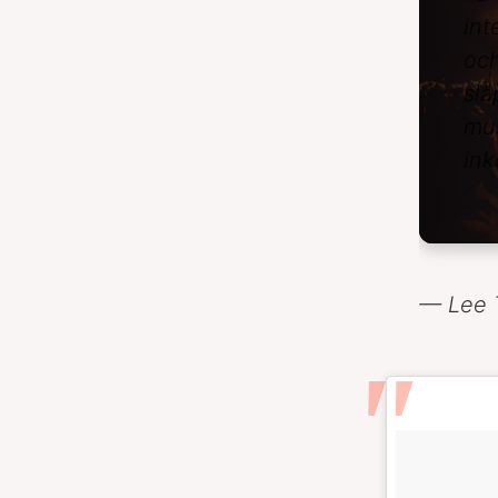
int
och
slä
mus
ink
— Lee 