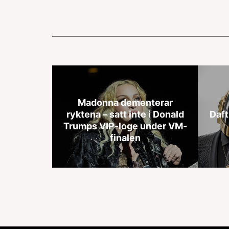
Madonna dementerar
ryktena – satt inte i Donald
Daft
Trumps VIP-loge under VM-
finalen