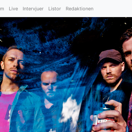
um
Live
Intervjuer
Listor
Redaktionen