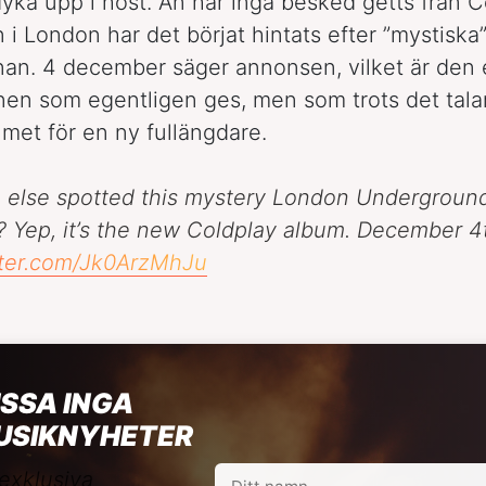
 dyka upp i höst. Än har inga besked getts från 
n i London har det börjat hintats efter ”mystisk
nan. 4 december säger annonsen, vilket är den
nen som egentligen ges, men som trots det talar
umet för en ny fullängdare.
 else spotted this mystery London Underground
? Yep, it’s the new Coldplay album. December 4
tter.com/Jk0ArzMhJu
SSA INGA
USIKNYHETER
exklusiva