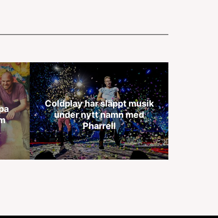
Coldplay har släppt musik
pa
under nytt namn med
um
Pharrell