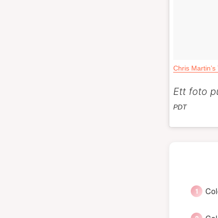
Chris Martin’
Ett foto p
PDT
Col