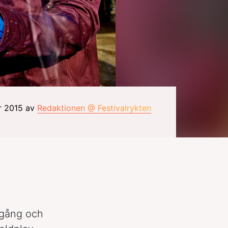
r 2015 av
Redaktionen @ Festivalrykten
ngång och