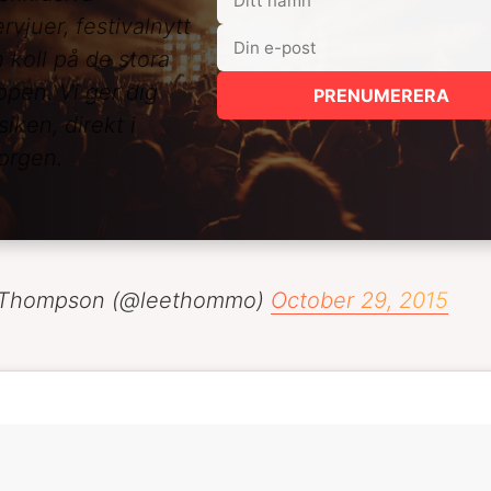
ervjuer, festivalnytt
 koll på de stora
ppen. Vi ger dig
PRENUMERERA
iken, direkt i
orgen.
Thompson (@leethommo)
October 29, 2015