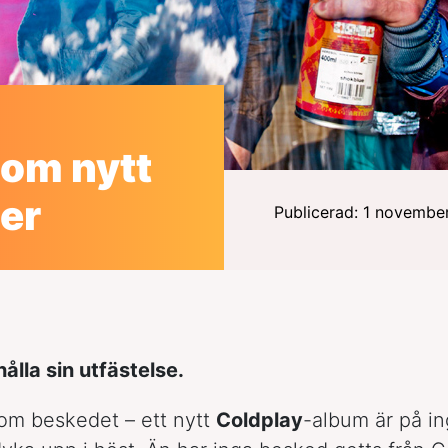
 om nytt
er
Publicerad: 1 novembe
hålla sin utfästelse.
m beskedet – ett nytt
Coldplay
-album är på i