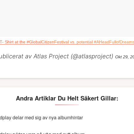
s T- Shirt at the #GlobalCitizenFestival vs. potential #AHeadFullofD
ublicerat av Atlas Project (@atlasproject)
Okt 29, 20
Andra Artiklar Du Helt Säkert Gillar:
dplay delar med sig av nya albumhintar