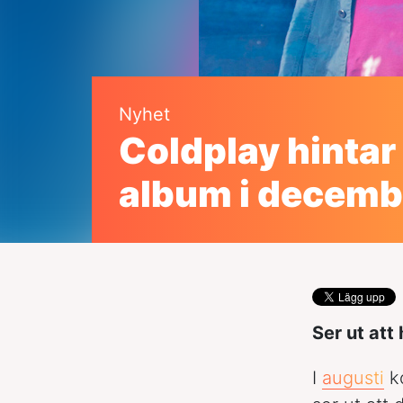
Nyhet
Coldplay hintar
album i decemb
Ser ut att 
I
augusti
ko