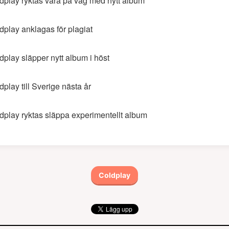
dplay ryktas vara på väg med nytt album
dplay anklagas för plagiat
dplay släpper nytt album i höst
dplay till Sverige nästa år
dplay ryktas släppa experimentellt album
Coldplay