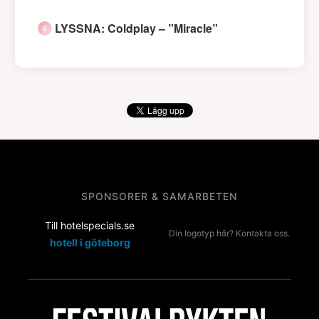
LYSSNA: Coldplay – ”Miracle”
SPONSORER & SAMARBETEN
Till hotelspecials.se
Din logotyp här? Kontakta oss.
hotell i göteborg