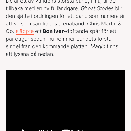
De är ett av världens största band, i maj är de
tillbaka med en ny fulländgare.
Ghost Stories
blir
den sjätte i ordningen för ett band som numera är
att se som samtidens arenaband. Chris Martin &
Co.
släppte
ett
Bon Iver
-doftande spår för ett
par dagar sedan, nu kommer bandets första
singel från den kommande plattan.
Magic
finns
att lyssna på nedan.