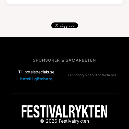
SPONSORER & SAMARBETEN
Till hotelspecials.se
Din logotyp här? Kontakta oss.
hotell i göteborg
© 2026 Festivalrykten