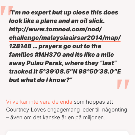
”I’m no expert but up close this does
look like a plane and an oil slick.
http://www.tomnod.com/nod/
challenge/
malaysiaairsar2014/map/
128148
… prayers go out to the
families
#MH370
and its like a mile
away Pulau Perak, where they ”last”
tracked it 5°39’08.5″N 98°50’38.0″E
but what do I know?”
Vi verkar inte vara de enda
som hoppas att
Courtney Loves engagemang leder till någonting
– även om det kanske är en på miljonen.