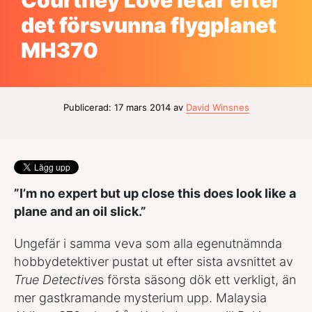
det försvunna flygplanet
MH370
Publicerad: 17 mars 2014 av
David Winsnes
”I’m no expert but up close this does look like a
plane and an oil slick.”
Ungefär i samma veva som alla egenutnämnda
hobbydetektiver pustat ut efter sista avsnittet av
True Detective
s första säsong dök ett verkligt, än
mer gastkramande mysterium upp. Malaysia