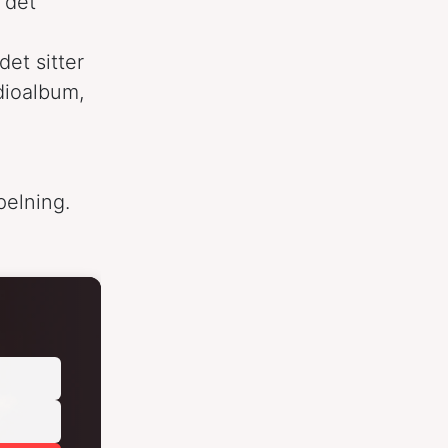
 det
det sitter
udioalbum,
pelning.