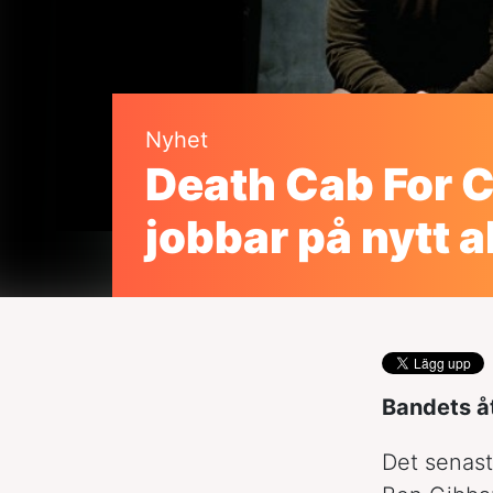
Nyhet
Death Cab For C
jobbar på nytt 
Bandets åt
Det senast