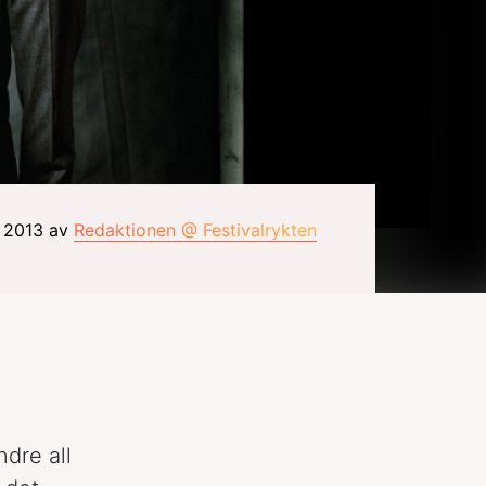
r 2013 av
Redaktionen @ Festivalrykten
ndre all