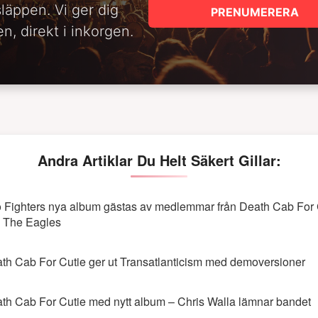
släppen. Vi ger dig
PRENUMERERA
n, direkt i inkorgen.
Andra Artiklar Du Helt Säkert Gillar:
 Fighters nya album gästas av medlemmar från Death Cab For 
 The Eagles
th Cab For Cutie ger ut Transatlanticism med demoversioner
th Cab For Cutie med nytt album – Chris Walla lämnar bandet