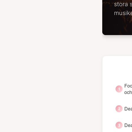
stora 
musike
Foo
och
Dea
Dea