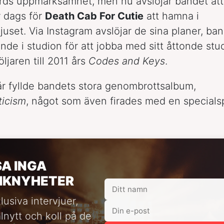
ds uppmärksamhet, men nu avslöjar bandet att
r dags för
Death Cab For Cutie
att hamna i
ljuset. Via Instagram avslöjar de sina planer, ban
ande i studion för att jobba med sitt åttonde st
följaren till 2011 års
Codes and Keys
.
 år fyllde bandets stora genombrottsalbum,
ticism
, något som även firades med en specials
SA INGA
IKNYHETER
lusiva intervjuer,
alnytt och koll på de