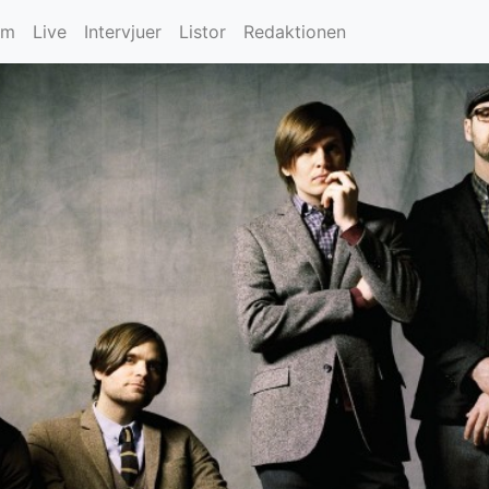
um
Live
Intervjuer
Listor
Redaktionen