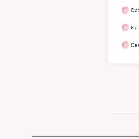
Dea
Nas
Dea