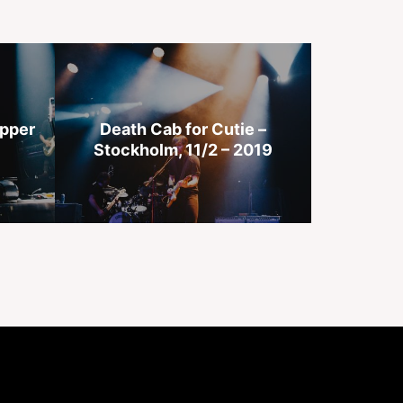
äpper
Death Cab for Cutie –
Stockholm, 11/2 – 2019