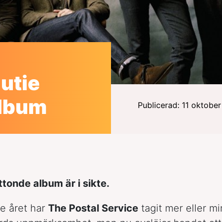
utie
album
Publicerad: 11 oktobe
tonde album är i sikte.
e året har
The Postal Service
tagit mer eller mi