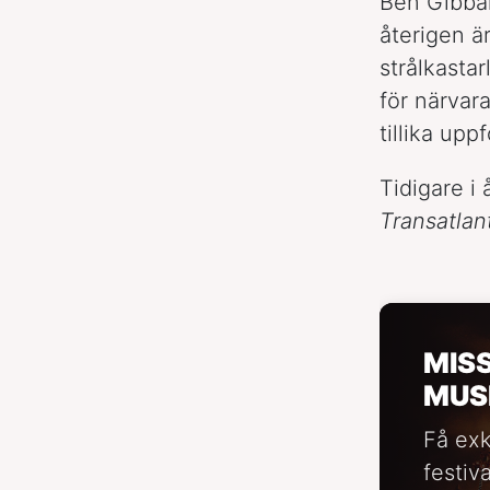
Ben Gibbar
återigen ä
strålkastar
för närvar
tillika upp
Tidigare i
Transatlan
MIS
MUS
Få exk
festiv