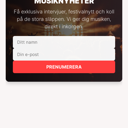
MUSIKNYHETER
Få exklusiva intervjuer, festivalnytt och koll
på de stora släppen. Vi ger dig musiken,
direkt i inkorgen.
PRENUMERERA