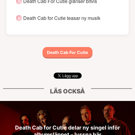
Death Cab For Cutie glänser bitvis
Death Cab for Cutie teasar ny musik
Death Cab For Cutie
LÄS OCKSÅ
Death Cab for Cutie delar ny singel inför
albumsläppet – lyssna här