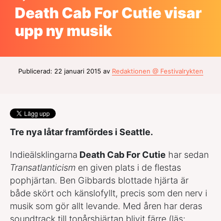
Death Cab For Cutie visar
upp ny musik
Publicerad: 22 januari 2015 av
Redaktionen @ Festivalrykten
Tre nya låtar framfördes i Seattle.
Indieälsklingarna
Death Cab For Cutie
har sedan
Transatlanticism
en given plats i de flestas
pophjärtan. Ben Gibbards blottade hjärta är
både skört och känslofyllt, precis som den nerv i
musik som gör allt levande. Med åren har deras
soundtrack till tonårshjärtan blivit färre (läs: