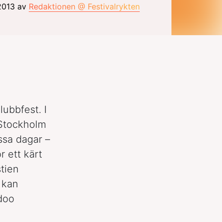
 2013 av
Redaktionen @ Festivalrykten
lubbfest. I
 Stockholm
ssa dagar –
r ett kärt
stien
 kan
doo