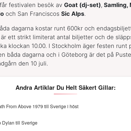
år festivalen besök av
Goat (dj-set)
,
Samling,
lo
och San Franciscos
Sic Alps
.
l båda dagarna kostar runt 600kr och endagsbiljet
är ett strikt limiterat antal biljetter och de släp
cka klockan 10.00. I Stockholm äger festen runt 
en båda dagarna och i Göteborg är det på Puste
ädgårn den 10 juli.
Andra Artiklar Du Helt Säkert Gillar:
th From Above 1979 till Sverige i höst
 Dylan till Sverige