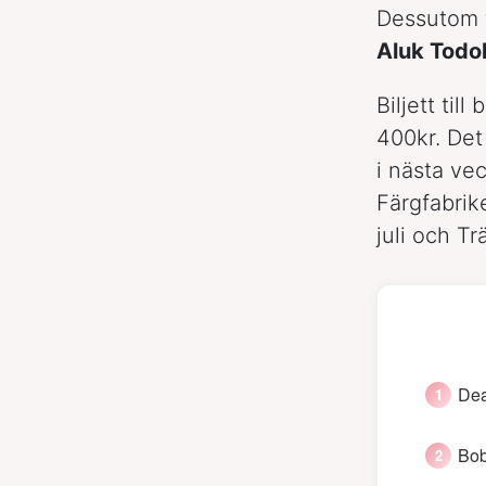
Dessutom f
Aluk Todo
Biljett til
400kr. Det 
i nästa ve
Färgfabrik
juli och Tr
Dea
Bob