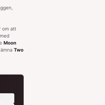
yggen,
ar om att
l med
de
Moon
e nämna
Two