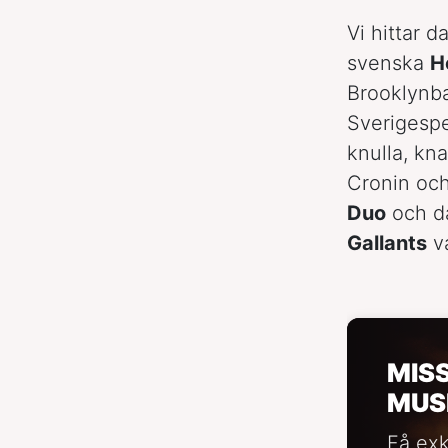
Vi hittar d
svenska
H
Brooklynb
Sverigespe
knulla, k
Cronin och 
Duo
och då
Gallants
v
MIS
MUS
Få exk