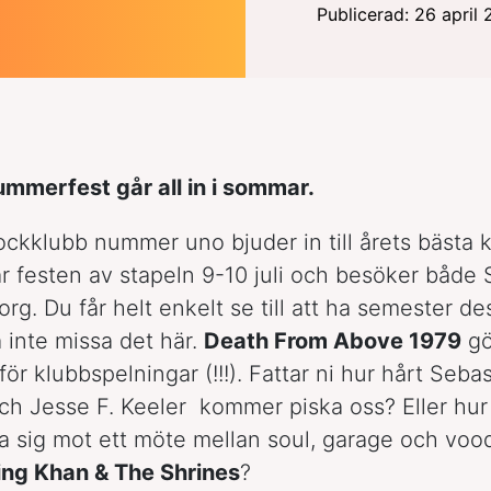
Publicerad: 26 april
merfest går all in i sommar.
ockklubb nummer uno bjuder in till årets bästa k
 festen av stapeln 9-10 juli och besöker både
rg. Du får helt enkelt se till att ha semester de
a inte missa det här.
Death From Above 1979
gö
ör klubbspelningar (!!!). Fattar ni hur hårt Seba
ch Jesse F. Keeler kommer piska oss? Eller hur
a sig mot ett möte mellan soul, garage och voo
ing Khan & The Shrines
?