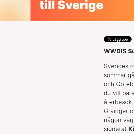
till Sverige
WWDIS Sum
Sveriges r
sommar går
och Götebo
du vill bar
återbesök f
Grainger o
någon värj
signerat
K