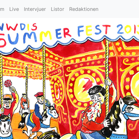
um
Live
Intervjuer
Listor
Redaktionen