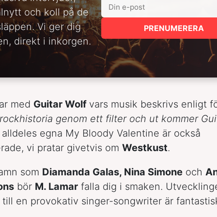
alnytt och koll på de
släppen. Vi ger dig
PRENUMERERA
n, direkt i inkorgen.
rar med
Guitar Wolf
vars musik beskrivs enligt f
 rockhistoria genom ett filter och ut kommer Guit
alldeles egna My Bloody Valentine är också
rade, vi pratar givetvis om
Westkust
.
 namn som
Diamanda Galas, Nina Simone
och
An
ons
bör
M. Lamar
falla dig i smaken. Utveckling
till en provokativ singer-songwriter är fantastis