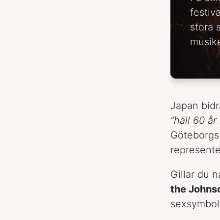
festiv
stora 
musike
Japan bid
”häll 60 år
Göteborgs 
represente
Gillar du
the Johns
sexsymbol 