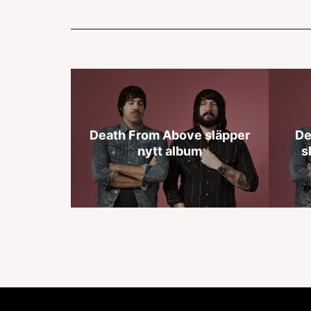
Death From Above släpper
De
nytt album
s