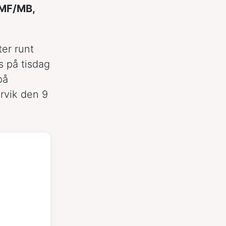
 MF/MB,
ter runt
ps på tisdag
på
rvik den 9