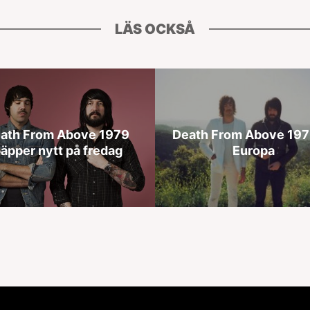
LÄS OCKSÅ
ath From Above 1979
Death From Above 1979
läpper nytt på fredag
Europa