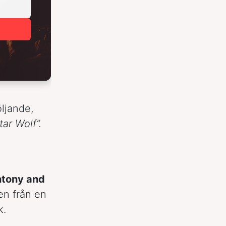
öljande,
ar Wolf”.
tony and
en från en
k.