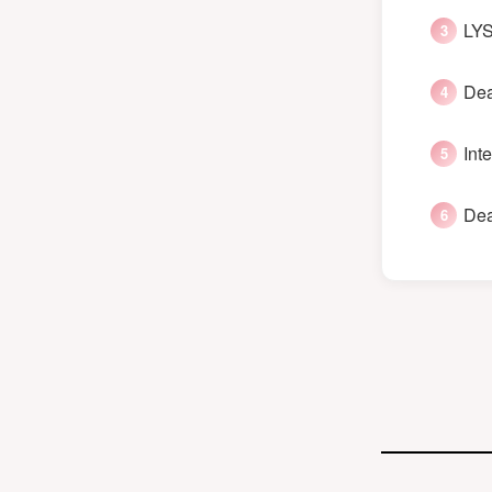
LYS
Dea
Int
Dea