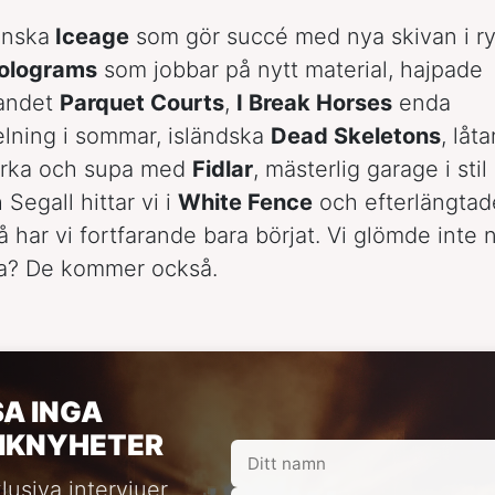
anska
Iceage
som gör succé med nya skivan i r
olograms
som jobbar på nytt material, hajpade
andet
Parquet Courts
,
I Break Horses
enda
lning i sommar, isländska
Dead Skeletons
, låt
narka och supa med
Fidlar
, mästerlig garage i sti
Segall hittar vi i
White Fence
och efterlängta
 har vi fortfarande bara börjat. Vi glömde int
a? De kommer också.
SA INGA
IKNYHETER
lusiva intervjuer,