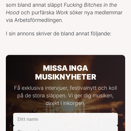
som bland annat släppt
Fucking Bitches in the
Hood
och purfärska
Work
söker nya medlemmar
via Arbetsförmedlingen.
I sin annons skriver de bland annat följande:
MISSA INGA
MUSIKNYHETER
Få exklusiva intervjuer, festivalnytt och koll
på de stora släppen. Vi ger dig musiken,
direkt i inkorgen.