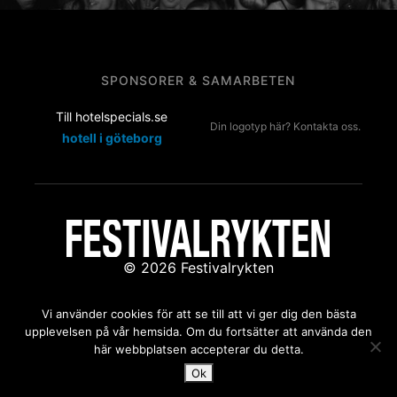
SPONSORER & SAMARBETEN
Till hotelspecials.se
Din logotyp här? Kontakta oss.
hotell i göteborg
© 2026 Festivalrykten
Kontakta oss:
redaktion@festivalrykten.se
Vi använder cookies för att se till att vi ger dig den bästa
upplevelsen på vår hemsida. Om du fortsätter att använda den
här webbplatsen accepterar du detta.
Ok