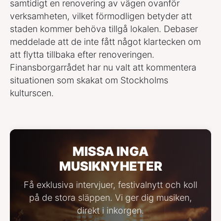
samtidigt en renovering av vägen ovanför
verksamheten, vilket förmodligen betyder att
staden kommer behöva tillgå lokalen. Debaser
meddelade att de inte fått något klartecken om
att flytta tillbaka efter renoveringen.
Finansborgarrådet har nu valt att kommentera
situationen som skakat om Stockholms
kulturscen.
MISSA INGA
MUSIKNYHETER
Få exklusiva intervjuer, festivalnytt och koll
på de stora släppen. Vi ger dig musiken,
direkt i inkorgen.