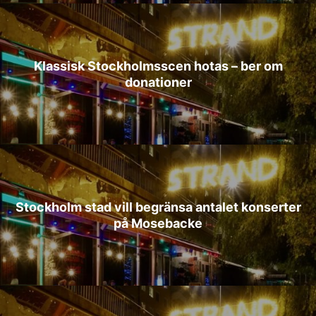
Klassisk Stockholmsscen hotas – ber om
donationer
Stockholm stad vill begränsa antalet konserter
på Mosebacke