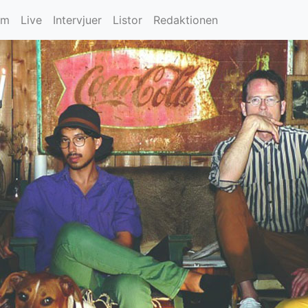
um
Live
Intervjuer
Listor
Redaktionen