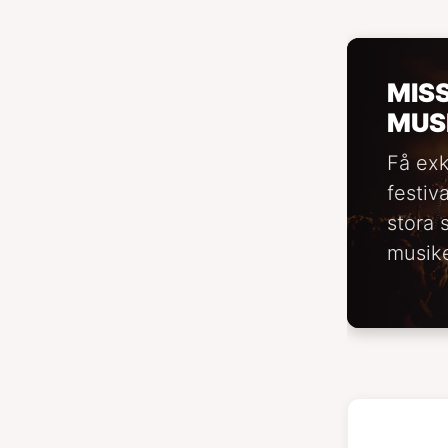
MIS
MUS
Få exk
festiv
stora 
musike