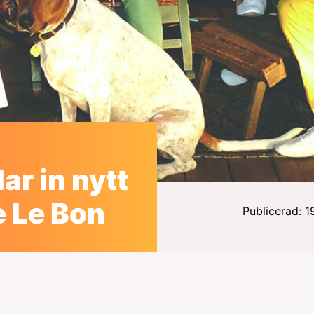
ar in nytt
 Le Bon
Publicerad: 1