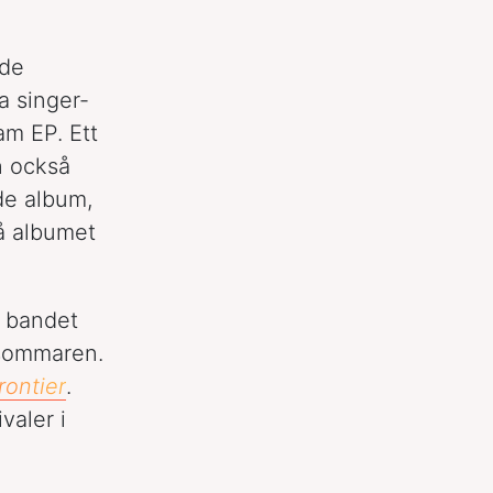
ade
 singer-
m EP. Ett
n också
de album,
på albumet
t bandet
 sommaren.
rontier
.
valer i