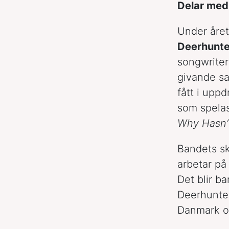
Delar med 
Under året
Deerhunte
songwrite
givande sa
fått i upp
som spelas
Why Hasn’
Bandets s
arbetar på
Det blir b
Deerhunter
Danmark o