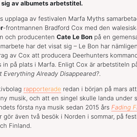
sig av albumets arbetstitel.
s upplaga av festivalen Marfa Myths samarbet
r
-frontmannen Bradford Cox med den walesiska
rn och producenten
Cate Le Bon
på en gemensa
marbete har det visat sig – Le Bon har nämlige
drag av Cox att producera Deerhunters komman
 in på plats i Marfa. Enligt Cox är arbetstiteln 
t Everything Already Disappeared?
.
kivbolag
rapporterade
redan i början på mars at
 ny musik, och att en singel skulle landa under
andets första nya musik sedan 2015 års
Fading F
 gör även två besök i Norden i sommar, på festi
ch Finland.