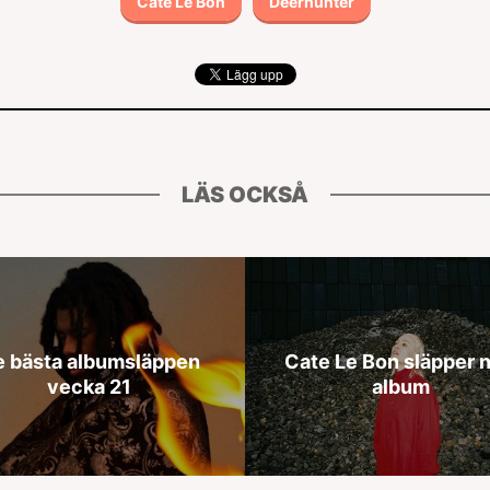
Cate Le Bon
Deerhunter
LÄS OCKSÅ
 bästa albumsläppen
Cate Le Bon släpper n
vecka 21
album