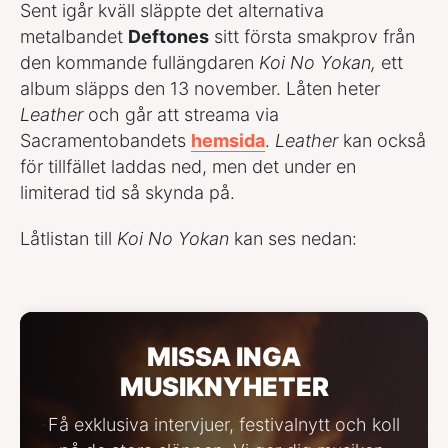
Sent igår kväll släppte det alternativa
metalbandet
Deftones
sitt första smakprov från
den kommande fullängdaren
Koi No Yokan,
ett
album släpps den 13 november. Låten heter
Leather
och går att streama via
Sacramentobandets
hemsida
.
Leather
kan också
för tillfället laddas ned, men det under en
limiterad tid så skynda på.
Låtlistan till
Koi No Yokan
kan ses nedan:
MISSA INGA
MUSIKNYHETER
Få exklusiva intervjuer, festivalnytt och koll