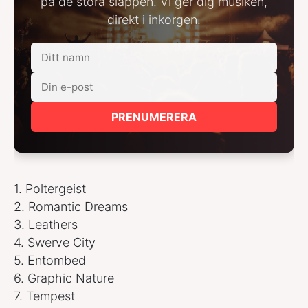
på de stora släppen. Vi ger dig musiken,
direkt i inkorgen.
PRENUMERERA
1. Poltergeist
2. Romantic Dreams
3. Leathers
4. Swerve City
5. Entombed
6. Graphic Nature
7. Tempest