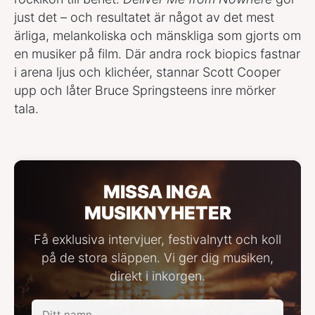
just det – och resultatet är något av det mest
ärliga, melankoliska och mänskliga som gjorts om
en musiker på film. Där andra rock biopics fastnar
i arena ljus och klichéer, stannar Scott Cooper
upp och låter Bruce Springsteens inre mörker
tala.
MISSA INGA
MUSIKNYHETER
Få exklusiva intervjuer, festivalnytt och koll
på de stora släppen. Vi ger dig musiken,
direkt i inkorgen.