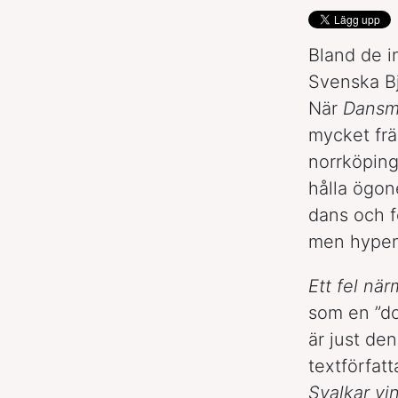
Bland de 
Svenska Bj
När
Dansm
mycket frä
norrköpin
hålla ögon
dans och f
men hypen 
Ett fel när
som en ”do
är just de
textförfat
Svalkar vi