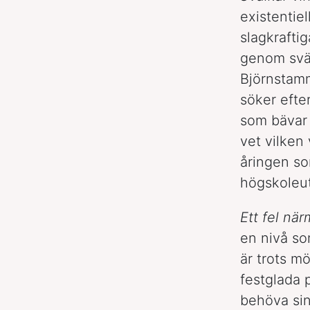
existentie
slagkrafti
genom svän
Björnstamme
söker efte
som bävar 
vet vilken 
åringen so
högskoleut
Ett fel när
en nivå so
är trots m
festglada 
behöva sin