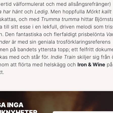
ertid välformulerat och med allsångsrefränger)
a har hänt
och
Ledig
. Men hoppfulla
Mörkt kallt 
rskattas, och med
Trumma trumma
hittar Björn
ka till sitt esse i en lekfull, driven melodi som tri
. Den fantastiska och flerfaldigt prisbelönta
Var
änder
är med sin geniala trosförklaringsreferens
en på bandets yttersta topp; ett felfritt dokume
kas med och står för.
Indie Train
skiljer sig från
nom att flörta med helskägg och
Iron & Wine
på 
t.
SA INGA
IKNYHETER