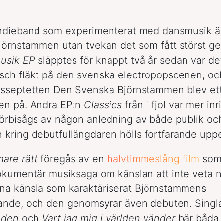
indieband som experimenterat med dansmusik ä
örnstammen utan tvekan det som fått störst g
usik EP
släpptes för knappt två år sedan var de
sch fläkt på den svenska electropopscenen, oc
gsseptetten Den Svenska Björnstammen blev et
en på. Andra EP:n
Classics
från i fjol var mer in
örbisågs av någon anledning av både publik oc
kring debutfullängdaren hölls fortfarande upp
mare rätt
föregås av en
halvtimmeslång film
som 
kumentär musiksaga om känslan att inte veta n
nna känsla som karaktäriserat Björnstammens
tande, och den genomsyrar även debuten. Singl
nden
och
Vart jag mig i världen vänder
bär båda