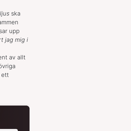
ljus
ska
stammen
ssar upp
t jag mig i
nt av allt
 övriga
ett