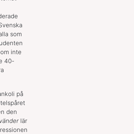
nderade
 Svenska
 alla som
tudenten
som inte
te 40-
ra
nkoli på
telspåret
en den
 vänder
lär
pressionen