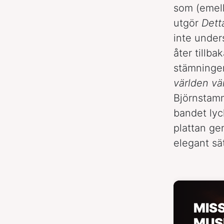
som (emell
utgör
Dett
inte unde
åter tillba
stämningen
världen v
Björnstamm
bandet lyc
plattan ge
elegant sät
MIS
MUS