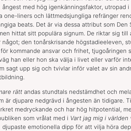
ll ångest med hög igenkänningsfaktor, utropad i
ga one-liners och lättmedsjungliga refränger re
giga beats. Det är via dessa attribut som Den
n hittat sitt populära signum. De riktar sig till
r något; den tonårskrisande högstadieeleven, s
för kommande ansvar och frihet, tjugoåringen 
väg han eller hon ska välja i livet eller varför in
m sagt upp sig och tvivlar inför valet av sin and
bildning.
mare rätt
andas stundtals nedstämdhet och mela
m är djupare nedgrävd i ångesten än tidigare. Ti
örkret medryckande och har hög hitpotential, m
publiken som vrålat med i
Vart jag mig i världen
 djupaste emotionella dipp för att vilja höra de