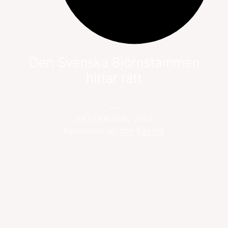
Den Svenska Björnstammen
hittar rätt
24 FEBRUARI, 2012
Recension av
Jon Egerlid