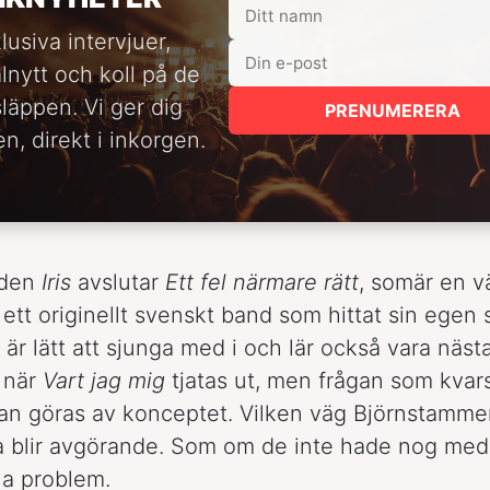
lusiva intervjuer,
alnytt och koll på de
släppen. Vi ger dig
PRENUMERERA
n, direkt i inkorgen.
aden
Iris
avslutar
Ett fel närmare rätt
, somär en v
ett originellt svenskt band som hittat sin egen st
 är lätt att sjunga med i och lär också vara näst
 när
Vart jag mig
tjatas ut, men frågan som kvars
n göras av konceptet. Vilken väg Björnstamme
a blir avgörande. Som om de inte hade nog med
la problem.