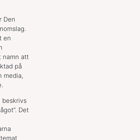
r Den
enomslag.
t en
h
t namn att
riktad på
h media,
e.
beskrivs
ågot”. Det
arna
 temat