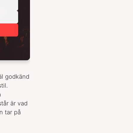
äl godkänd
il.
a
tår är vad
n tar på