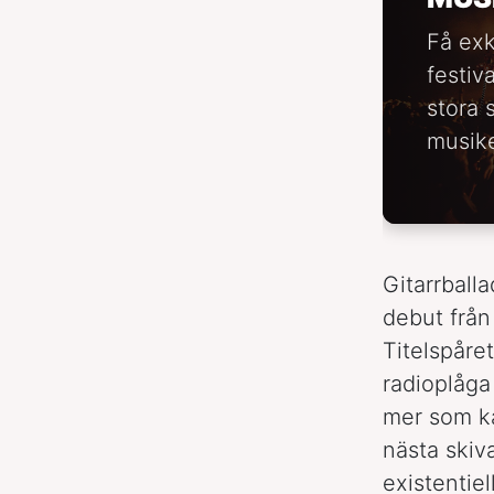
Få exk
festiv
stora 
musike
Gitarrball
debut från 
Titelspåret
radioplåga
mer som ka
nästa skiv
existentiel