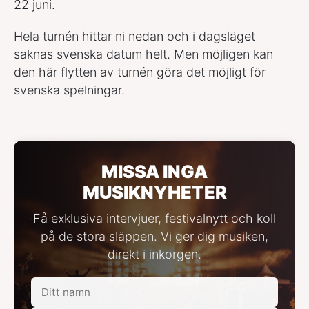
22 juni.
Hela turnén hittar ni nedan och i dagsläget
saknas svenska datum helt. Men möjligen kan
den här flytten av turnén göra det möjligt för
svenska spelningar.
MISSA INGA
MUSIKNYHETER
Få exklusiva intervjuer, festivalnytt och koll
på de stora släppen. Vi ger dig musiken,
direkt i inkorgen.