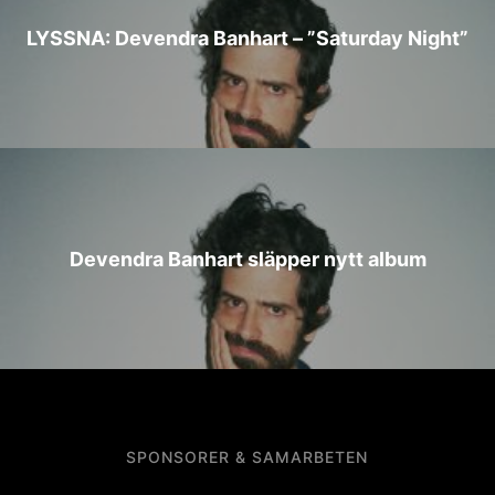
LYSSNA: Devendra Banhart – ”Saturday Night”
Devendra Banhart släpper nytt album
SPONSORER & SAMARBETEN