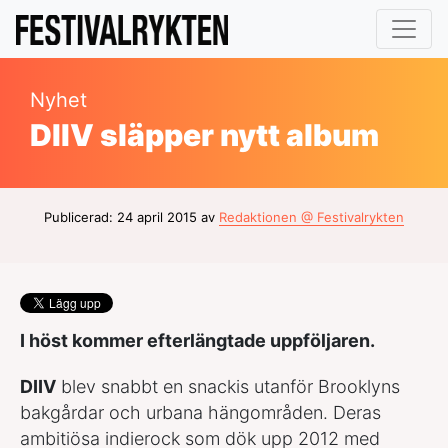
Nyhet
DIIV släpper nytt album
Publicerad: 24 april 2015 av
Redaktionen @ Festivalrykten
I höst kommer efterlängtade uppföljaren.
DIIV
blev snabbt en snackis utanför Brooklyns
bakgårdar och urbana hängområden. Deras
ambitiösa indierock som dök upp 2012 med