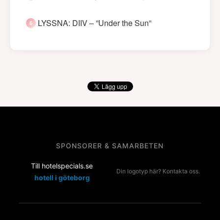
LYSSNA: DIIV – ”Under the Sun”
SPONSORER & SAMARBETEN
Till hotelspecials.se
Din logotyp här? Kontakta oss.
hotell i göteborg