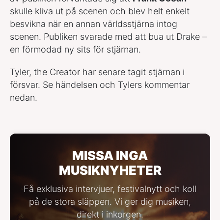
skulle kliva ut på scenen och blev helt enkelt
besvikna när en annan världsstjärna intog
scenen. Publiken svarade med att bua ut Drake –
en förmodad ny sits för stjärnan.
Tyler, the Creator har senare tagit stjärnan i
försvar. Se händelsen och Tylers kommentar
nedan.
MISSA INGA
MUSIKNYHETER
Få exklusiva intervjuer, festivalnytt och koll
på de stora släppen. Vi ger dig musiken,
direkt i inkorgen.