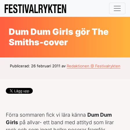
Dum Dum Girls gör The
Smiths-cover
Publicerad: 26 februari 2011 av
Redaktionen @ Festivalrykten
Förra sommaren fick vi lära känna
Dum Dum
Girls
på allvar- ett band med attityd som lirar
rock och som inget hellre poserar framför