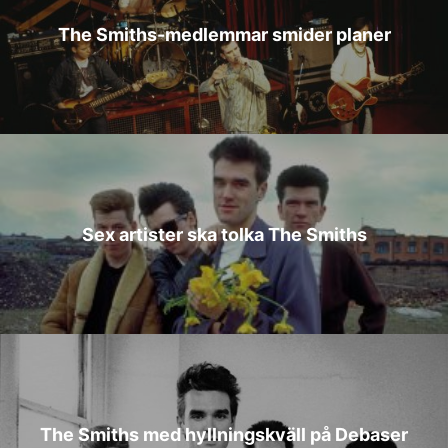
The Smiths-medlemmar smider planer
Sex artister ska tolka The Smiths
The Smiths med hyllningskväll på Debaser