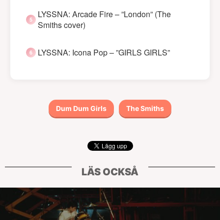
LYSSNA: Arcade Fire – ”London” (The
Smiths cover)
LYSSNA: Icona Pop – ”GIRLS GIRLS”
Dum Dum Girls
The Smiths
LÄS OCKSÅ