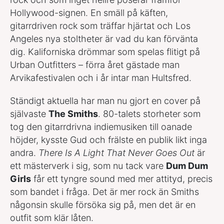
Hollywood-signen. En smäll på käften,
gitarrdriven rock som träffar hjärtat och Los
Angeles nya stoltheter är vad du kan förvänta
dig. Kaliforniska drömmar som spelas flitigt på
Urban Outfitters – förra året gästade man
Arvikafestivalen och i år intar man Hultsfred.
Ständigt aktuella har man nu gjort en cover på
självaste
The Smiths
. 80-talets storheter som
tog den gitarrdrivna indiemusiken till oanade
höjder, kysste Gud och frälste en publik likt inga
andra.
There Is A Light That Never Goes Out
är
ett mästerverk i sig, som nu tack vare
Dum Dum
Girls
får ett tyngre sound med mer attityd, precis
som bandet i fråga. Det är mer rock än Smiths
någonsin skulle försöka sig på, men det är en
outfit som klär låten.