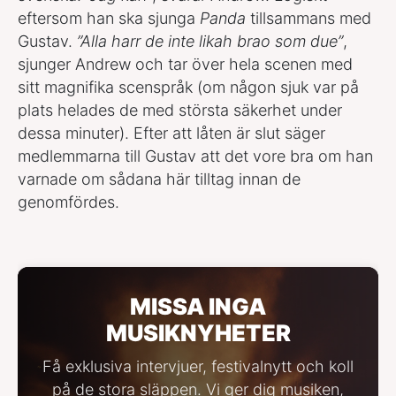
eftersom han ska sjunga
Panda
tillsammans med
Gustav.
”Alla harr de inte likah brao som due”
,
sjunger Andrew och tar över hela scenen med
sitt magnifika scenspråk (om någon sjuk var på
plats helades de med största säkerhet under
dessa minuter). Efter att låten är slut säger
medlemmarna till Gustav att det vore bra om han
varnade om sådana här tilltag innan de
genomfördes.
MISSA INGA
MUSIKNYHETER
Få exklusiva intervjuer, festivalnytt och koll
på de stora släppen. Vi ger dig musiken,