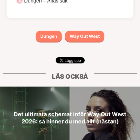
Dungen – Allas sak
Dungen
Way Out West
LÄS OCKSÅ
Det ultimata schemat inför Way Out West
2026: så hinner du med allt (nästan)