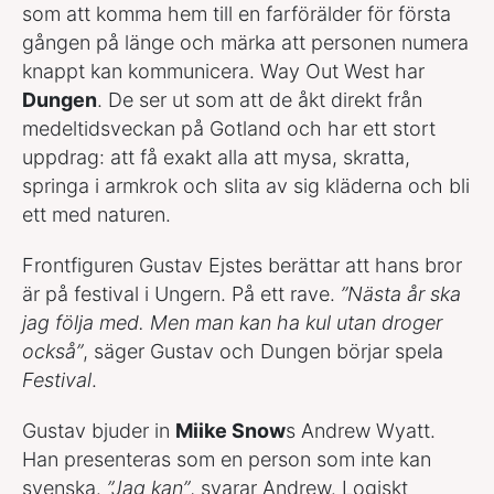
som att komma hem till en farförälder för första
gången på länge och märka att personen numera
knappt kan kommunicera. Way Out West har
Dungen
.
De ser ut som att de åkt direkt från
medeltidsveckan på Gotland och har ett stort
uppdrag: att få exakt alla att mysa, skratta,
springa i armkrok och slita av sig kläderna och bli
ett med naturen.
Frontfiguren Gustav Ejstes berättar att hans bror
är på festival i Ungern. På ett rave.
”Nästa år ska
jag följa med. Men man kan ha kul utan droger
också”
, säger Gustav och Dungen börjar spela
Festival
.
Gustav bjuder in
Miike Snow
s Andrew Wyatt.
Han presenteras som en person som inte kan
svenska.
”Jag kan”
, svarar Andrew. Logiskt