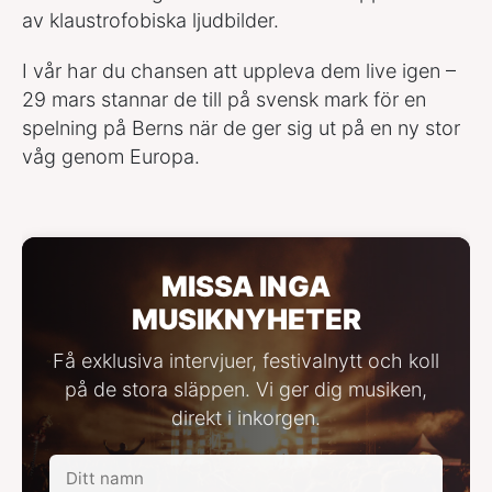
av klaustrofobiska ljudbilder.
I vår har du chansen att uppleva dem live igen –
29 mars stannar de till på svensk mark för en
spelning på Berns när de ger sig ut på en ny stor
våg genom Europa.
MISSA INGA
MUSIKNYHETER
Få exklusiva intervjuer, festivalnytt och koll
på de stora släppen. Vi ger dig musiken,
direkt i inkorgen.