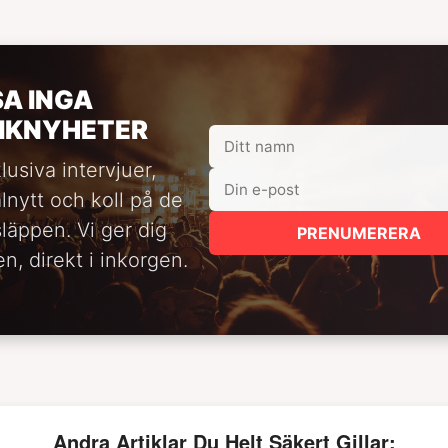
SA INGA
IKNYHETER
lusiva intervjuer,
alnytt och koll på de
släppen. Vi ger dig
PRENUMERERA
n, direkt i inkorgen.
Andra Artiklar Du Helt Säkert Gillar: