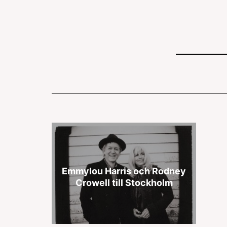
Emmylou Harris och Rodney
Crowell till Stockholm