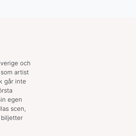
Foto: Dustin Finkelstein
Sverige och
 som artist
k går inte
örsta
 sin egen
llas scen,
biljetter