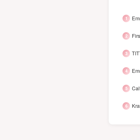
Emm
Fir
TIT
Emm
Cal
Kra