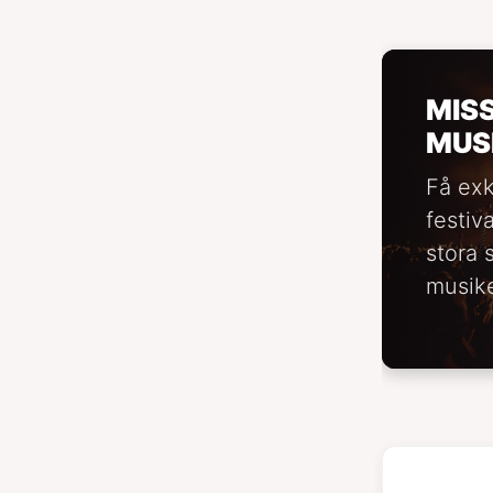
MIS
MUS
Få exk
festiv
stora 
musike