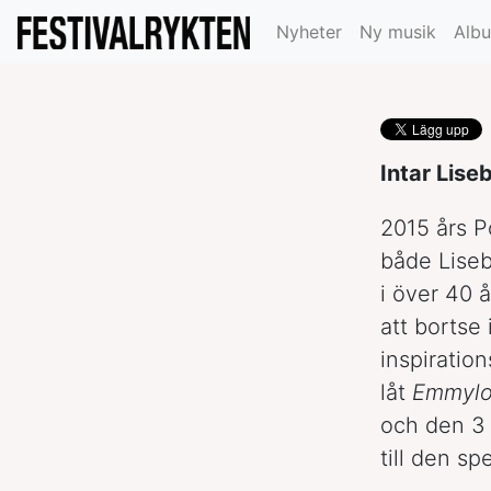
Sverige
Nyheter
Ny musik
Alb
Intar Lise
2015 års P
både Liseb
i över 40 
att bortse
inspiration
låt
Emmyl
och den 3 a
till den s