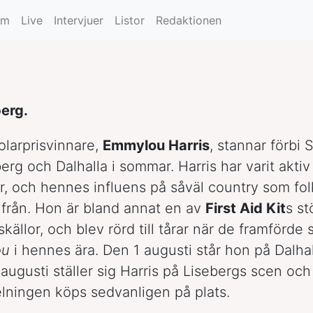
um
Live
Intervjuer
Listor
Redaktionen
berg.
olarprisvinnare,
Emmylou Harris
, stannar förbi 
erg och Dalhalla i sommar. Harris har varit aktiv
år, och hennes influens på såväl country som fol
 ifrån. Hon är bland annat en av
First Aid Kit
s st
skällor, och blev rörd till tårar när de framförde
ou
i hennes ära. Den 1 augusti står hon på Dalha
ugusti ställer sig Harris på Lisebergs scen och 
pelningen köps sedvanligen på plats.