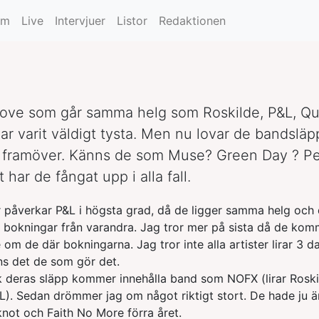
e
um
Live
Intervjuer
Listor
Redaktionen
ove som går samma helg som Roskilde, P&L, Qua
ar varit väldigt tysta. Men nu lovar de bandslä
s framöver. Känns de som Muse? Green Day ? Pe
 har de fångat upp i alla fall.
 påverkar P&L i högsta grad, då de ligger samma helg och
 bokningar från varandra. Jag tror mer på sista då de kom
om de där bokningarna. Jag tror inte alla artister lirar 3 da
ns det de som gör det.
k deras släpp kommer innehålla band som NOFX (lirar Rosk
L). Sedan drömmer jag om något riktigt stort. De hade ju än
knot och Faith No More förra året.