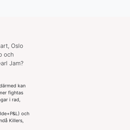
rt, Oslo
pp och
arl Jam?
 därmed kan
mer fightas
gar i rad,
ilde+P&L) och
då Killers,