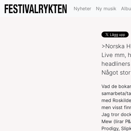
>en titt på norg
Nyheter
Ny musik
Alb
>Norska H
Live mm, h
headliner
Något stort
Vad de bokar
samarbeta/ta
med Roskilde 
men visst fin
Jag tror doc
Mew (lirar P&
Prodigy, Slip