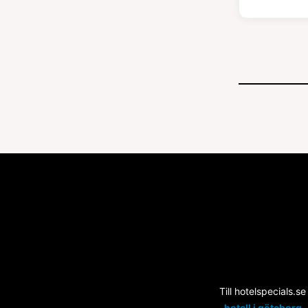
Till hotelspecials.se
hotell i göteborg