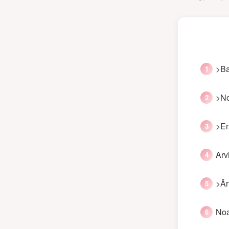
>Ba
>No
>En
Arv
>Är
Noa