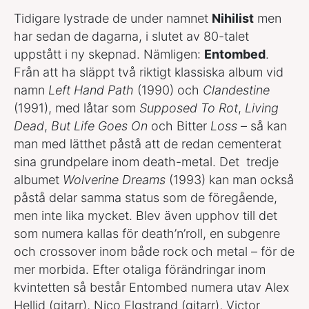
Tidigare lystrade de under namnet
Nihilist
men
har sedan de dagarna, i slutet av 80-talet
uppstått i ny skepnad. Nämligen:
Entombed
.
Från att ha släppt två riktigt klassiska album vid
namn
Left Hand Path
(1990) och
Clandestine
(1991), med låtar som
Supposed To Rot
,
Living
Dead
,
But Life Goes On
och Bitter
Loss
– så kan
man med lätthet påstå att de redan cementerat
sina grundpelare inom death-metal. Det tredje
albumet
Wolverine Dreams
(1993) kan man också
påstå delar samma status som de föregående,
men inte lika mycket. Blev även upphov till det
som numera kallas för death’n’roll, en subgenre
och crossover inom både rock och metal – för de
mer morbida. Efter otaliga förändringar inom
kvintetten så består Entombed numera utav Alex
Hellid (gitarr), Nico Elgstrand (gitarr), Victor