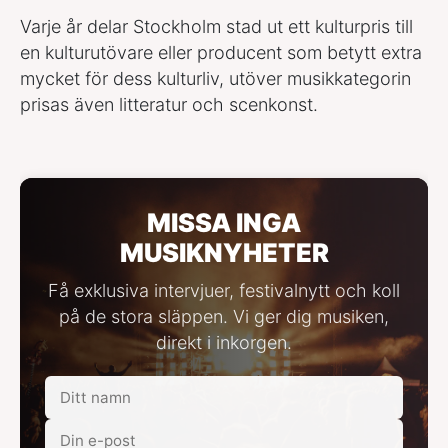
Varje år delar Stockholm stad ut ett kulturpris till
en kulturutövare eller producent som betytt extra
mycket för dess kulturliv, utöver musikkategorin
prisas även litteratur och scenkonst.
MISSA INGA
MUSIKNYHETER
Få exklusiva intervjuer, festivalnytt och koll
på de stora släppen. Vi ger dig musiken,
direkt i inkorgen.