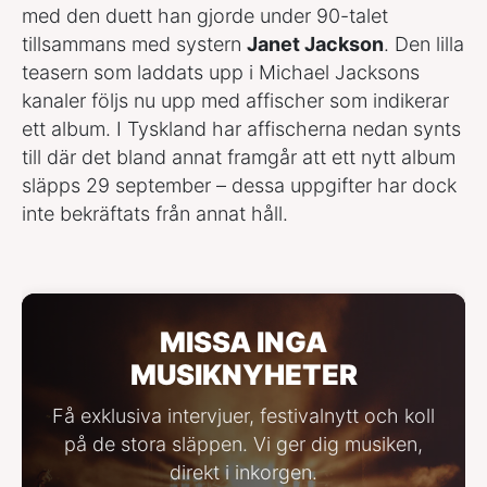
med den duett han gjorde under 90-talet
tillsammans med systern
Janet Jackson
. Den lilla
teasern som laddats upp i Michael Jacksons
kanaler följs nu upp med affischer som indikerar
ett album. I Tyskland har affischerna nedan synts
till där det bland annat framgår att ett nytt album
släpps 29 september – dessa uppgifter har dock
inte bekräftats från annat håll.
MISSA INGA
MUSIKNYHETER
Få exklusiva intervjuer, festivalnytt och koll
på de stora släppen. Vi ger dig musiken,
direkt i inkorgen.