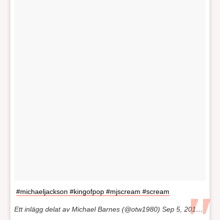
#michaeljackson #kingofpop #mjscream #scream
Ett inlägg delat av Michael Barnes (@otw1980)
Sep 5, 2017 kl. 6:10 PDT