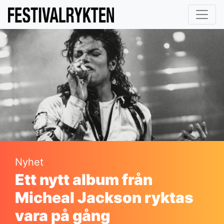
Nyhet
Ett nytt album från
Micheal Jackson ryktas
vara på gång