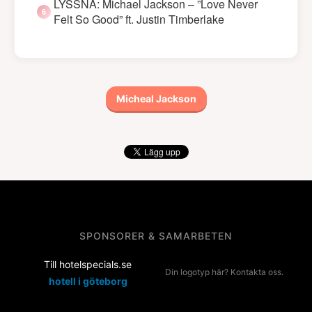
LYSSNA: Michael Jackson – ”Love Never
Felt So Good” ft. Justin Timberlake
Micheal Jackson
SPONSORER & SAMARBETEN
Till hotelspecials.se
Din logotyp här? Kontakta oss.
hotell i göteborg