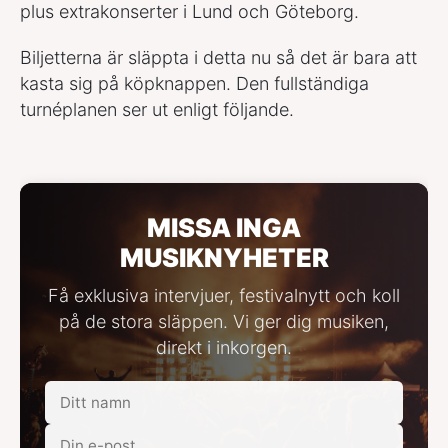
plus extrakonserter i Lund och Göteborg.
Biljetterna är släppta i detta nu så det är bara att
kasta sig på köpknappen. Den fullständiga
turnéplanen ser ut enligt följande.
MISSA INGA
MUSIKNYHETER
Få exklusiva intervjuer, festivalnytt och koll
på de stora släppen. Vi ger dig musiken,
direkt i inkorgen.