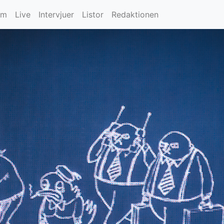
um
Live
Intervjuer
Listor
Redaktionen