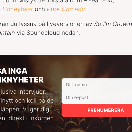
r John Mistys tre första album –
Fear Fun
,
u, Honeybear
och
Pure Comedy
.
an du lyssna på liveversionen av
So I’m Growi
ntain
via Soundcloud nedan.
SA INGA
IKNYHETER
lusiva intervjuer,
alnytt och koll på de
släppen. Vi ger dig
PRENUMERERA
n, direkt i inkorgen.