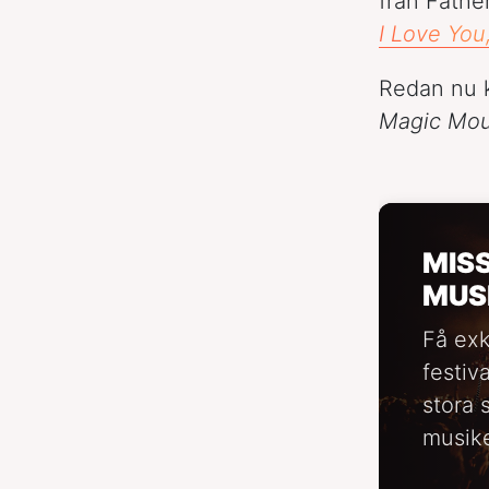
från Fathe
I Love Yo
Redan nu k
Magic Mou
MIS
MUS
Få exk
festiv
stora 
musike