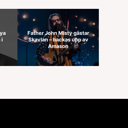
nya
Father John Misty gästar
i
Skavlan – backas upp av
Amason