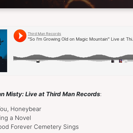
n Misty: Live at Third Man Records
:
You, Honeybear
ting a Novel
ood Forever Cemetery Sings