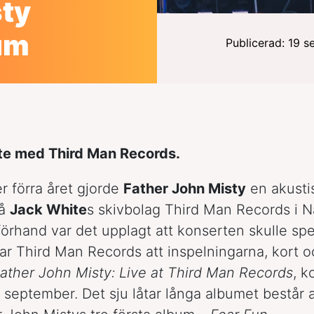
sty
um
Publicerad: 19 
te med Third Man Records.
r förra året gjorde
Father John Misty
en akusti
på
Jack White
s skivbolag Third Man Records i Na
örhand var det upplagt att konserten skulle spe
r Third Man Records att inspelningarna, kort o
ather John Misty: Live at Third Man Records
, 
 september. Det sju låtar långa albumet består 