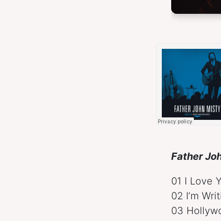
Father Joh
01 I Love 
02 I’m Wri
03 Hollyw