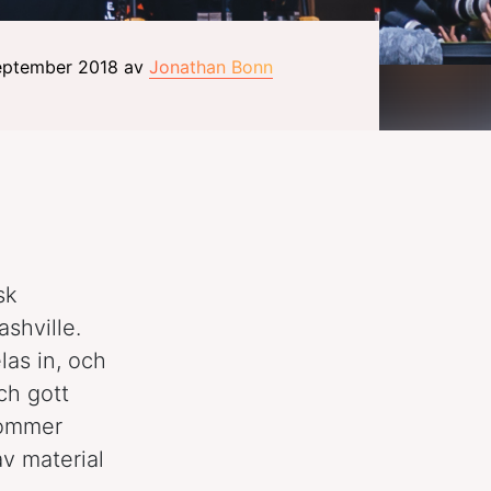
september 2018 av
Jonathan Bonn
sk
shville.
las in, och
ch gott
kommer
av material