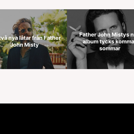
Father John Mistys 
två nya låtar från Father
album tycks komma 
John Misty
sommar