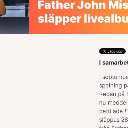
Father John Mi
släpper livealb
I samarbe
I septembe
spelning 
Redan på f
nu meddela
betitlade
F
släppas 28